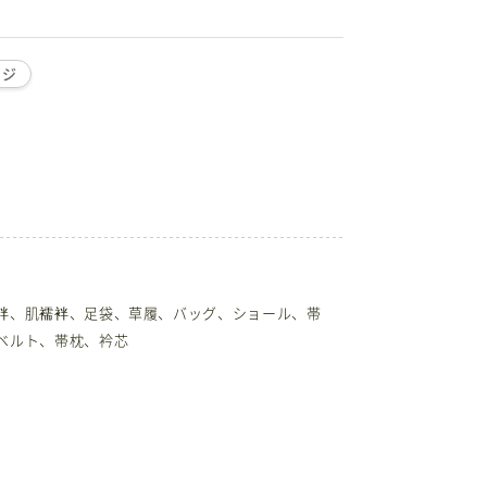
ージ
袢、肌襦袢、足袋、草履、バッグ、ショール、帯
ベルト、帯枕、衿芯