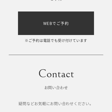
十歳の祝い/
卒園/入学
十三参り
WEBでご予約
大学/専門
成人式
学校卒業袴
※ご予約は電話でも受け付けています
記念日
#衣裳メニュー
お問い合わせ
疑問などお気軽にお問い合わせください。