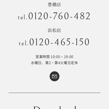
豊橋店
0120-760-482
tel.
Kid's dress
Wedding
浜松店
kimono
collection
0120-465-150
tel.
#サイトマップ
営業時間 10:00～19:00
水曜日、第2・第4火曜日定休
トップページ
アクセス・スタジオ紹介
ホワイトベルについて
よくあるご質問
撮影メニュー
新着情報
撮影の流れ
コラム
キッズ衣裳
WEB予約･問合せ