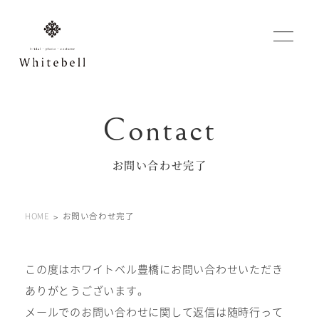
WEBでご予約
マイフォトページ
お問い合わせ完了
#お問い合わせ
HOME
お問い合わせ完了
0120-760-482
豊橋店
tel.
0120-465-150
浜松店
tel.
この度はホワイトベル豊橋にお問い合わせいただき
ありがとうございます。
営業時間 10:00～19:00 水曜日、第2第4火曜日定休
メールでのお問い合わせに関して返信は随時行って