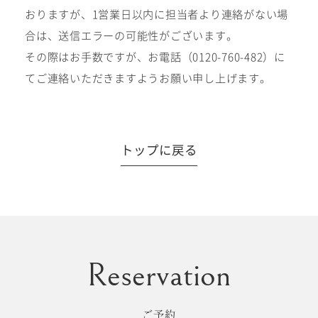
おりますが、1営業日以内に担当者より連絡がない場
合は、送信エラーの可能性がございます。
その際はお手数ですが、お電話（0120-760-482）に
#撮影メニュー
てご連絡いただきますようお願い申し上げます。
ウエディング
マタニティ
トップに戻る
初宮参り/
ベビー&
百日祝い
キッズ
七五三
七五三
お出かけ
レンタル
ご予約