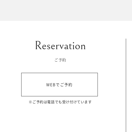
マイフォトページ
#お問い合わせ
豊橋店
0120-760-482
ご予約
tel.
浜松店
WEBでご予約
0120-465-150
tel.
営業時間 10:00～19:00 水曜日、第2第4火曜日定休
※ご予約は電話でも受け付けています