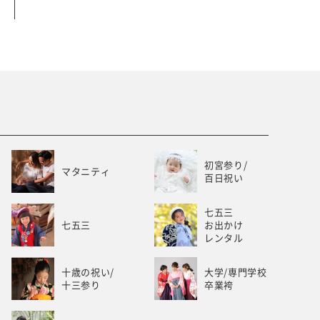
ベビー/キッズ
ホワイトベル豊橋
初宮参り/
マタニティ
百日祝い
七五三
七五三
お出かけ
レンタル
十歳の祝い/
大学/専門学校
十三参り
卒業袴