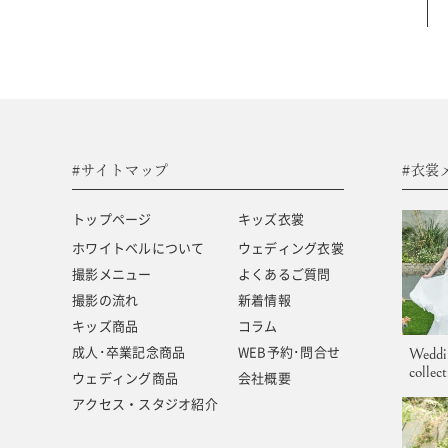
#サイトマップ
トップページ
キッズ商品
ホワイトベルについて
成人･卒業記念商品
撮影メニュー
ウェディング商品
#サイトマップ
#衣裳
撮影の流れ
アクセス・スタジオ紹介
トップページ
キッズ衣裳
キッズ衣裳
よくあるご質問
ホワイトベルについて
ウェディング衣裳
撮影メニュー
よくあるご質問
ウェディング衣裳
新着情報
撮影の流れ
新着情報
キッズ商品
コラム
成人･卒業記念商品
WEB予約･問合せ
Weddi
collec
ウェディング商品
会社概要
アクセス・スタジオ紹介