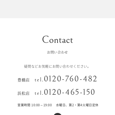
初宮参り/
ベビー&
百日祝い
キッズ
七五三
七五三
お出かけ
レンタル
お問い合わせ
十歳の祝い/
卒園/入学
十三参り
疑問などお気軽にお問い合わせください。
大学/専門
0120-760-482
成人式
tel.
豊橋店
学校卒業袴
0120-465-150
tel.
浜松店
記念日
営業時間 10:00～19:00
水曜日、第2・第4火曜日定休