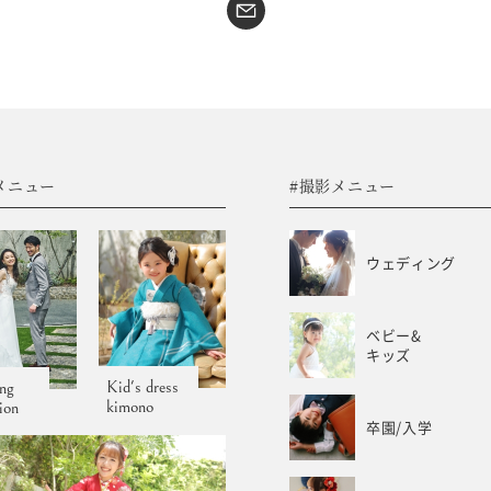
#sns
コラム
フォトウエディング
WEB予約･問合せ
振袖
会社概要
メニュー
#撮影メニュー
サイトマップ
振袖レンタルサイト
プライバシーポリシー
ウェディング
ベビー&
キッズ
Kid's dress
ng
kimono
tion
卒園/入学