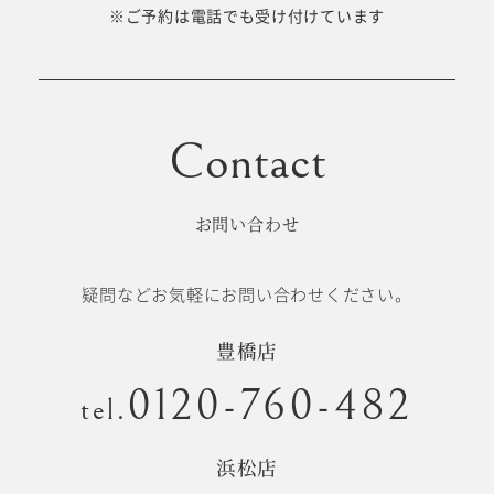
十歳の祝い/
※ご予約は電話でも受け付けています
卒園/入学
十三参り
大学/専門
成人式
学校卒業袴
お問い合わせ
記念日
疑問などお気軽にお問い合わせください。
#衣裳メニュー
豊橋店
0120-760-482
tel.
浜松店