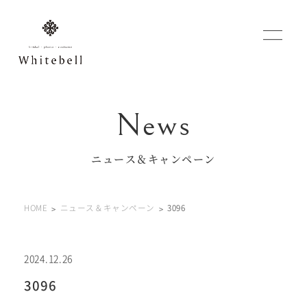
WEBでご予約
マイフォトページ
ニュース＆キャンペーン
#お問い合わせ
HOME
ニュース＆キャンペーン
3096
0120-760-482
豊橋店
tel.
0120-465-150
浜松店
tel.
2024.12.26
3096
営業時間 10:00～19:00 水曜日、第2第4火曜日定休