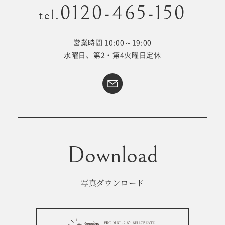
0120-465-150
tel.
営業時間 10:00～19:00
Kid's dress
Wedding
水曜日、第2・第4火曜日定休
kimono
collection
#サイトマップ
トップページ
アクセス・スタジオ紹介
ホワイトベルについて
よくあるご質問
撮影メニュー
新着情報
写真ダウンロード
撮影の流れ
コラム
キッズ衣裳
WEB予約･問合せ