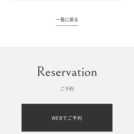
一覧に戻る
#撮影メニュー
ウエディング
マタニティ
初宮参り/
ベビー&
百日祝い
キッズ
ご予約
七五三
七五三
お出かけ
WEBでご予約
レンタル