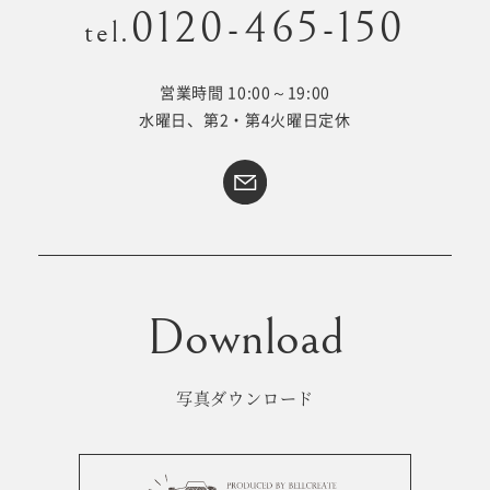
0120-465-150
tel.
営業時間 10:00～19:00
Kid's dress
Wedding
水曜日、第2・第4火曜日定休
kimono
collection
#サイトマップ
トップページ
アクセス・スタジオ紹介
ホワイトベルについて
よくあるご質問
撮影メニュー
新着情報
写真ダウンロード
撮影の流れ
コラム
キッズ衣裳
WEB予約･問合せ