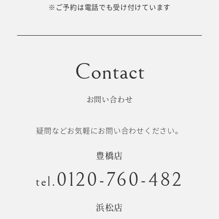
十歳の祝い/
※ご予約は電話でも受け付けています
卒園/入学
十三参り
大学/専門
成人式
学校卒業袴
お問い合わせ
記念日
疑問などお気軽にお問い合わせください。
#衣裳メニュー
豊橋店
0120-760-482
tel.
浜松店