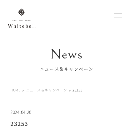
WEBでご予約
マイフォトページ
ニュース＆キャンペーン
#お問い合わせ
HOME
ニュース＆キャンペーン
23253
0120-760-482
豊橋店
tel.
0120-465-150
浜松店
tel.
2024.04.20
23253
営業時間 10:00～19:00 水曜日、第2第4火曜日定休