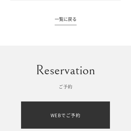
一覧に戻る
#撮影メニュー
ウエディング
マタニティ
初宮参り/
ベビー&
百日祝い
キッズ
ご予約
七五三
七五三
お出かけ
WEBでご予約
レンタル