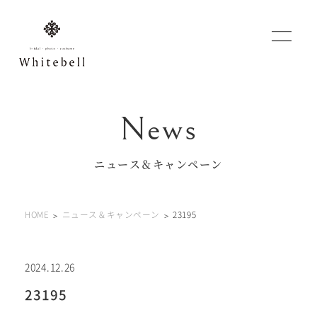
WEBでご予約
マイフォトページ
ニュース＆キャンペーン
#お問い合わせ
HOME
ニュース＆キャンペーン
23195
0120-760-482
豊橋店
tel.
0120-465-150
浜松店
tel.
2024.12.26
23195
営業時間 10:00～19:00 水曜日、第2第4火曜日定休