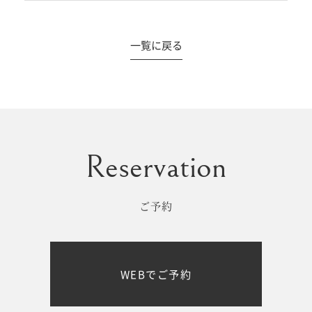
一覧に戻る
#撮影メニュー
ウエディング
マタニティ
初宮参り/
ベビー&
百日祝い
キッズ
ご予約
七五三
七五三
お出かけ
WEBでご予約
レンタル