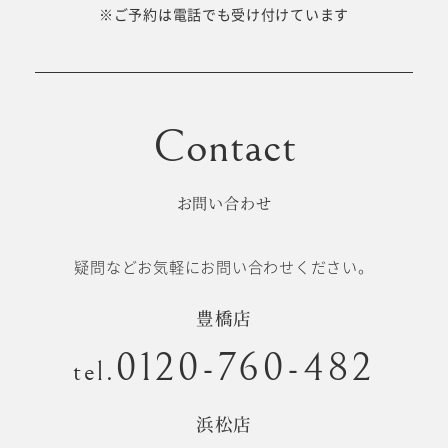
十歳の祝い/
※ご予約は電話でも受け付けています
卒園/入学
十三参り
大学/専門
成人式
学校卒業袴
お問い合わせ
記念日
疑問などお気軽にお問い合わせください。
#衣裳メニュー
豊橋店
0120-760-482
tel.
浜松店