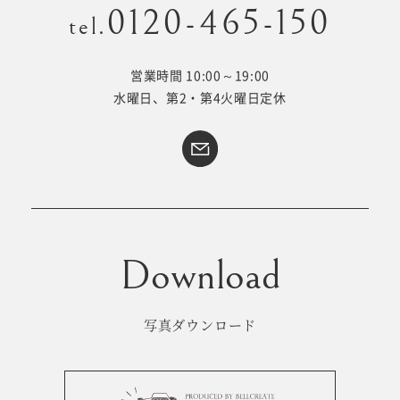
0120-465-150
tel.
営業時間 10:00～19:00
Kid's dress
Wedding
水曜日、第2・第4火曜日定休
kimono
collection
#サイトマップ
トップページ
アクセス・スタジオ紹介
ホワイトベルについて
よくあるご質問
撮影メニュー
新着情報
写真ダウンロード
撮影の流れ
コラム
キッズ衣裳
WEB予約･問合せ