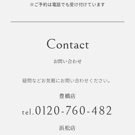
十歳の祝い/
※ご予約は電話でも受け付けています
卒園/入学
十三参り
大学/専門
成人式
学校卒業袴
お問い合わせ
記念日
疑問などお気軽にお問い合わせください。
#衣裳メニュー
豊橋店
0120-760-482
tel.
浜松店