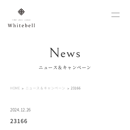
WEBでご予約
マイフォトページ
ニュース＆キャンペーン
#お問い合わせ
HOME
ニュース＆キャンペーン
23166
0120-760-482
豊橋店
tel.
0120-465-150
浜松店
tel.
2024.12.26
23166
営業時間 10:00～19:00 水曜日、第2第4火曜日定休