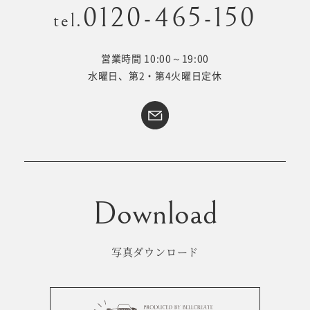
0120-465-150
tel.
営業時間 10:00～19:00
Kid's dress
Wedding
水曜日、第2・第4火曜日定休
kimono
collection
#サイトマップ
トップページ
アクセス・スタジオ紹介
ホワイトベルについて
よくあるご質問
撮影メニュー
新着情報
写真ダウンロード
撮影の流れ
コラム
キッズ衣裳
WEB予約･問合せ