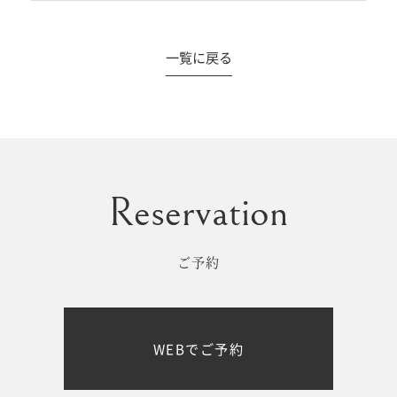
一覧に戻る
#撮影メニュー
ウエディング
マタニティ
初宮参り/
ベビー&
百日祝い
キッズ
ご予約
七五三
七五三
お出かけ
WEBでご予約
レンタル