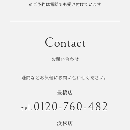
十歳の祝い/
※ご予約は電話でも受け付けています
卒園/入学
十三参り
大学/専門
成人式
学校卒業袴
お問い合わせ
記念日
疑問などお気軽にお問い合わせください。
#衣裳メニュー
豊橋店
0120-760-482
tel.
浜松店