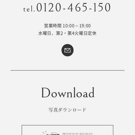
0120-465-150
tel.
営業時間 10:00～19:00
Kid's dress
Wedding
水曜日、第2・第4火曜日定休
kimono
collection
#サイトマップ
トップページ
アクセス・スタジオ紹介
ホワイトベルについて
よくあるご質問
撮影メニュー
新着情報
写真ダウンロード
撮影の流れ
コラム
キッズ衣裳
WEB予約･問合せ