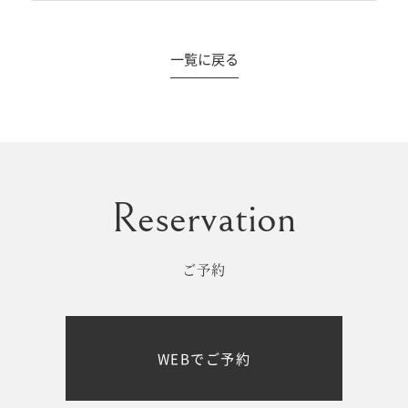
一覧に戻る
#撮影メニュー
ウエディング
マタニティ
初宮参り/
ベビー&
百日祝い
キッズ
ご予約
七五三
七五三
お出かけ
WEBでご予約
レンタル