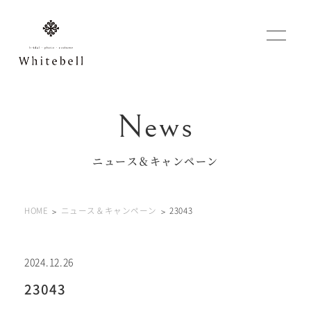
WEBでご予約
マイフォトページ
ニュース＆キャンペーン
#お問い合わせ
HOME
ニュース＆キャンペーン
23043
0120-760-482
豊橋店
tel.
0120-465-150
浜松店
tel.
2024.12.26
23043
営業時間 10:00～19:00 水曜日、第2第4火曜日定休