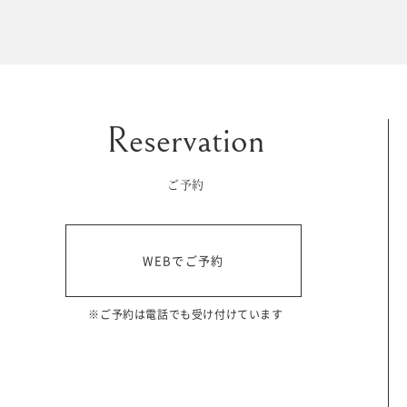
マイフォトページ
#お問い合わせ
豊橋店
0120-760-482
ご予約
tel.
浜松店
WEBでご予約
0120-465-150
tel.
営業時間 10:00～19:00 水曜日、第2第4火曜日定休
※ご予約は電話でも受け付けています