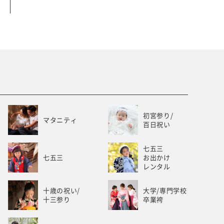
ベビー/キッズ
ホワイトベル豊橋
初宮参り/
マタニティ
百日祝い
七五三
七五三
お出かけ
レンタル
十歳の祝い/
大学/専門学校
十三参り
卒業袴