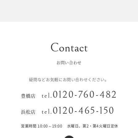
初宮参り/
ベビー&
百日祝い
キッズ
七五三
七五三
お出かけ
レンタル
お問い合わせ
十歳の祝い/
卒園/入学
十三参り
疑問などお気軽にお問い合わせください。
大学/専門
0120-760-482
成人式
tel.
豊橋店
学校卒業袴
0120-465-150
tel.
浜松店
記念日
営業時間 10:00～19:00
水曜日、第2・第4火曜日定休