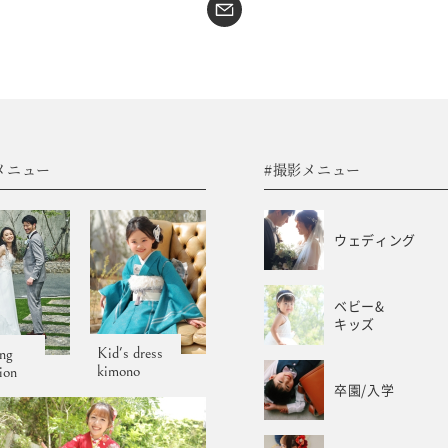
#sns
コラム
フォトウエディング
WEB予約･問合せ
振袖
会社概要
メニュー
#撮影メニュー
サイトマップ
振袖レンタルサイト
プライバシーポリシー
ウェディング
ベビー&
キッズ
Kid's dress
ng
kimono
tion
卒園/入学