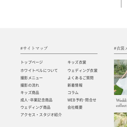
#サイトマップ
トップページ
キッズ商品
ホワイトベルについて
成人･卒業記念商品
撮影メニュー
ウェディング商品
#サイトマップ
#衣裳
撮影の流れ
アクセス・スタジオ紹介
トップページ
キッズ衣裳
キッズ衣裳
よくあるご質問
ホワイトベルについて
ウェディング衣裳
撮影メニュー
よくあるご質問
ウェディング衣裳
新着情報
撮影の流れ
新着情報
キッズ商品
コラム
成人･卒業記念商品
WEB予約･問合せ
Weddi
collec
ウェディング商品
会社概要
アクセス・スタジオ紹介