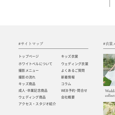
#サイトマップ
トップページ
キッズ商品
ホワイトベルについて
成人･卒業記念商品
撮影メニュー
ウェディング商品
#サイトマップ
#衣裳
撮影の流れ
アクセス・スタジオ紹介
トップページ
キッズ衣裳
キッズ衣裳
よくあるご質問
ホワイトベルについて
ウェディング衣裳
撮影メニュー
よくあるご質問
ウェディング衣裳
新着情報
撮影の流れ
新着情報
キッズ商品
コラム
成人･卒業記念商品
WEB予約･問合せ
Weddi
collec
ウェディング商品
会社概要
アクセス・スタジオ紹介