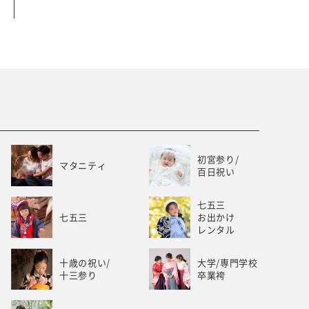
ベビー/キッズ
ホワイトベル豊橋
初宮参り/
マタニティ
百日祝い
七五三
七五三
お出かけ
レンタル
十歳の祝い/
大学/専門学校
十三参り
卒業袴