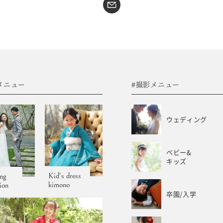
#sns
コラム
フォトウエディング
WEB予約･問合せ
振袖
会社概要
メニュー
#撮影メニュー
サイトマップ
振袖レンタルサイト
プライバシーポリシー
ウェディング
ベビー&
キッズ
Kid's dress
ng
kimono
tion
卒園/入学