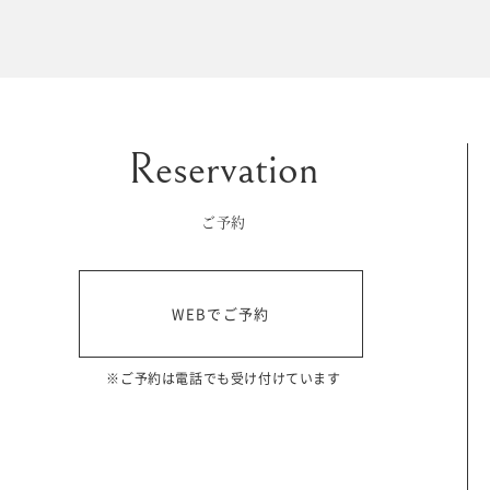
マイフォトページ
#お問い合わせ
豊橋店
0120-760-482
ご予約
tel.
浜松店
WEBでご予約
0120-465-150
tel.
営業時間 10:00～19:00 水曜日、第2第4火曜日定休
※ご予約は電話でも受け付けています