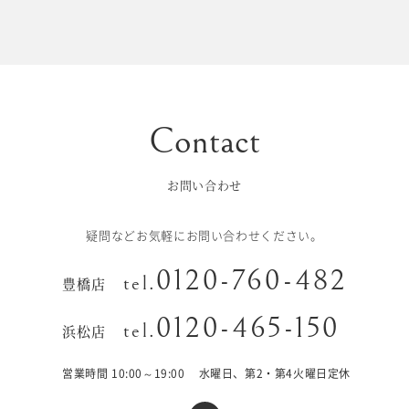
初宮参り/
ベビー&
百日祝い
キッズ
七五三
七五三
お出かけ
レンタル
お問い合わせ
十歳の祝い/
卒園/入学
十三参り
疑問などお気軽にお問い合わせください。
大学/専門
0120-760-482
成人式
tel.
豊橋店
学校卒業袴
0120-465-150
tel.
浜松店
記念日
営業時間 10:00～19:00
水曜日、第2・第4火曜日定休