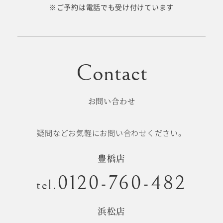
十歳の祝い/
※ご予約は電話でも受け付けています
卒園/入学
十三参り
大学/専門
成人式
学校卒業袴
お問い合わせ
記念日
疑問などお気軽にお問い合わせください。
#衣裳メニュー
豊橋店
0120-760-482
tel.
浜松店