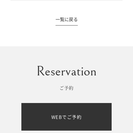
一覧に戻る
#撮影メニュー
ウエディング
マタニティ
初宮参り/
ベビー&
百日祝い
キッズ
ご予約
七五三
七五三
お出かけ
WEBでご予約
レンタル