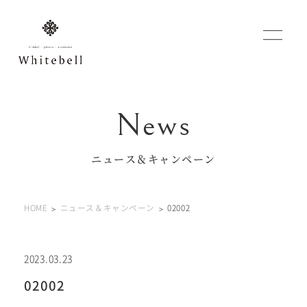
WEBでご予約
マイフォトページ
ニュース＆キャンペーン
#お問い合わせ
HOME
ニュース＆キャンペーン
02002
0120-760-482
豊橋店
tel.
0120-465-150
浜松店
tel.
2023.03.23
02002
営業時間 10:00～19:00 水曜日、第2第4火曜日定休