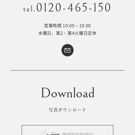
0120-465-150
tel.
営業時間 10:00～19:00
Kid's dress
Wedding
水曜日、第2・第4火曜日定休
kimono
collection
#サイトマップ
トップページ
アクセス・スタジオ紹介
ホワイトベルについて
よくあるご質問
撮影メニュー
新着情報
写真ダウンロード
撮影の流れ
コラム
キッズ衣裳
WEB予約･問合せ