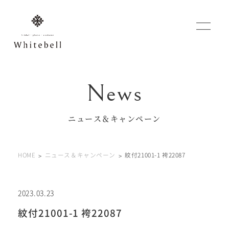
WEBでご予約
マイフォトページ
ニュース＆キャンペーン
#お問い合わせ
HOME
ニュース＆キャンペーン
紋付21001-1 袴22087
0120-760-482
豊橋店
tel.
0120-465-150
浜松店
tel.
2023.03.23
紋付21001-1 袴22087
営業時間 10:00～19:00 水曜日、第2第4火曜日定休