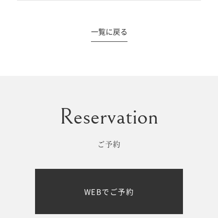
一覧に戻る
#撮影メニュー
ウエディング
マタニティ
初宮参り/
ベビー&
百日祝い
キッズ
ご予約
七五三
七五三
お出かけ
WEBでご予約
レンタル