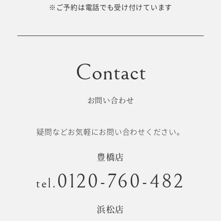
十歳の祝い/
※ご予約は電話でも受け付けています
卒園/入学
十三参り
大学/専門
成人式
学校卒業袴
お問い合わせ
記念日
疑問などお気軽にお問い合わせください。
#衣裳メニュー
豊橋店
0120-760-482
tel.
浜松店