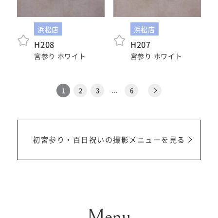
浜松店
浜松店
H208
H207
宮参り ホワイト
宮参り ホワイト
1
2
3
…
6
初宮参り・百日祝いの撮影メニューを見る