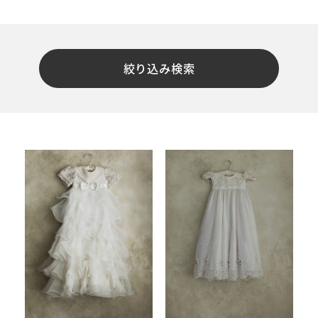
絞り込み検索
#撮影メニュー
ウエディング
マタニティ
初宮参り/
ベビー&
百日祝い
キッズ
七五三
七五三
お出かけ
レンタル