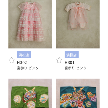
ウェディング衣裳
会社概要
キッズ商品
サイトマップ
成人･卒業記念商品
プライバシーポリシー
ウェディング商品
#sns
浜松店
浜松店
H302
H301
フォトウエディング
宮参り ピンク
宮参り ピンク
ベビー/キッズ
振袖
ホワイトベル豊橋