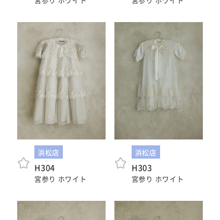
Kid's dress
Wedding
kimono
collection
#サイトマップ
トップページ
アクセス・スタジオ紹介
浜松店
浜松店
ホワイトベルについて
よくあるご質問
H304
H303
撮影メニュー
新着情報
宮参り ホワイト
宮参り ホワイト
撮影の流れ
コラム
キッズ衣裳
WEB予約･問合せ