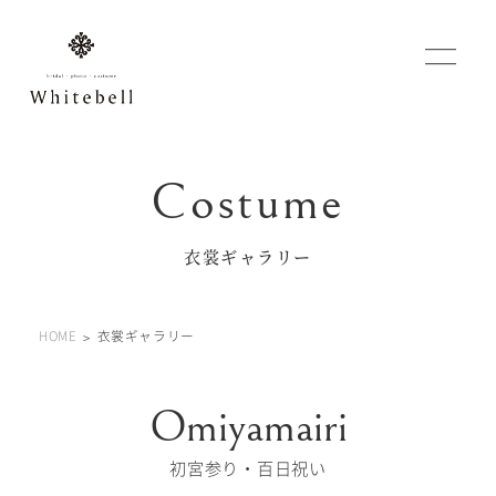
WEBでご予約
マイフォトページ
衣裳ギャラリー
#お問い合わせ
HOME
衣裳ギャラリー
0120-760-482
豊橋店
tel.
0120-465-150
浜松店
tel.
初宮参り・百日祝い
営業時間 10:00～19:00 水曜日、第2第4火曜日定休