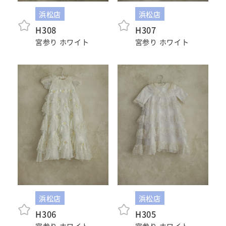
十歳の祝い/
卒園/入学
十三参り
浜松店
浜松店
H308
H307
宮参り ホワイト
宮参り ホワイト
大学/専門
成人式
学校卒業袴
記念日
#衣裳メニュー
浜松店
浜松店
H306
H305
宮参り ホワイト
宮参り ホワイト