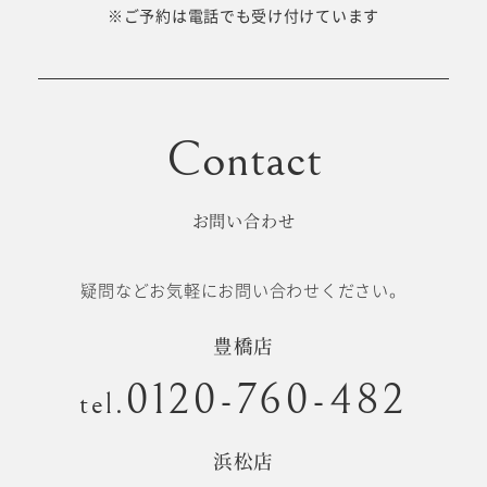
十歳の祝い/
※ご予約は電話でも受け付けています
卒園/入学
十三参り
大学/専門
成人式
学校卒業袴
お問い合わせ
記念日
疑問などお気軽にお問い合わせください。
#衣裳メニュー
豊橋店
0120-760-482
tel.
浜松店