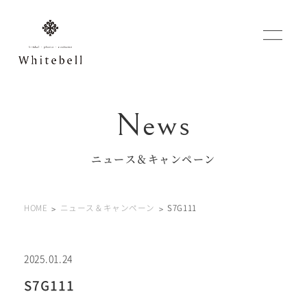
WEBでご予約
マイフォトページ
ニュース＆キャンペーン
#お問い合わせ
HOME
ニュース＆キャンペーン
S7G111
0120-760-482
豊橋店
tel.
0120-465-150
浜松店
tel.
2025.01.24
S7G111
営業時間 10:00～19:00 水曜日、第2第4火曜日定休