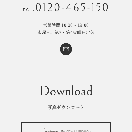
0120-465-150
tel.
営業時間 10:00～19:00
Kid's dress
Wedding
水曜日、第2・第4火曜日定休
kimono
collection
#サイトマップ
トップページ
アクセス・スタジオ紹介
ホワイトベルについて
よくあるご質問
撮影メニュー
新着情報
写真ダウンロード
撮影の流れ
コラム
キッズ衣裳
WEB予約･問合せ