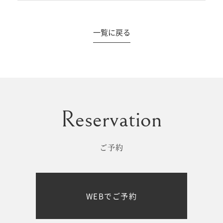
一覧に戻る
#撮影メニュー
ウエディング
マタニティ
初宮参り/
ベビー&
百日祝い
キッズ
ご予約
七五三
七五三
お出かけ
WEBでご予約
レンタル