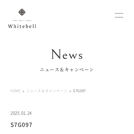
WEBでご予約
マイフォトページ
ニュース＆キャンペーン
#お問い合わせ
HOME
ニュース＆キャンペーン
S7G097
0120-760-482
豊橋店
tel.
0120-465-150
浜松店
tel.
2025.01.24
S7G097
営業時間 10:00～19:00 水曜日、第2第4火曜日定休