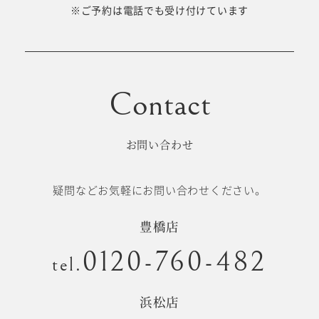
十歳の祝い/
※ご予約は電話でも受け付けています
卒園/入学
十三参り
大学/専門
成人式
学校卒業袴
お問い合わせ
記念日
疑問などお気軽にお問い合わせください。
#衣裳メニュー
豊橋店
0120-760-482
tel.
浜松店