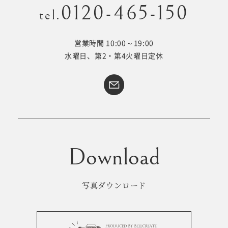
0120-465-150
tel.
営業時間 10:00～19:00
Kid's dress
Wedding
水曜日、第2・第4火曜日定休
kimono
collection
#サイトマップ
トップページ
アクセス・スタジオ紹介
ホワイトベルについて
よくあるご質問
撮影メニュー
新着情報
写真ダウンロード
撮影の流れ
コラム
キッズ衣裳
WEB予約･問合せ