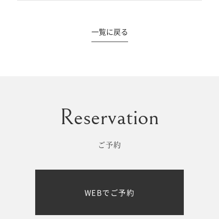
一覧に戻る
#撮影メニュー
ウエディング
マタニティ
初宮参り/
ベビー&
百日祝い
キッズ
ご予約
七五三
七五三
お出かけ
WEBでご予約
レンタル