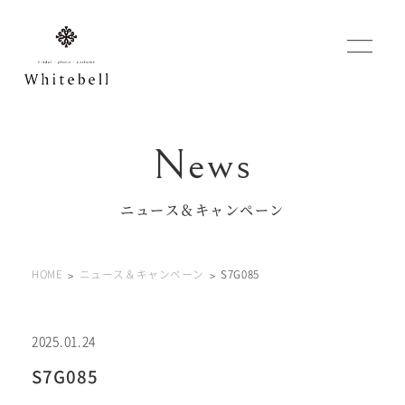
WEBでご予約
マイフォトページ
ニュース＆キャンペーン
#お問い合わせ
HOME
ニュース＆キャンペーン
S7G085
0120-760-482
豊橋店
tel.
0120-465-150
浜松店
tel.
2025.01.24
S7G085
営業時間 10:00～19:00 水曜日、第2第4火曜日定休