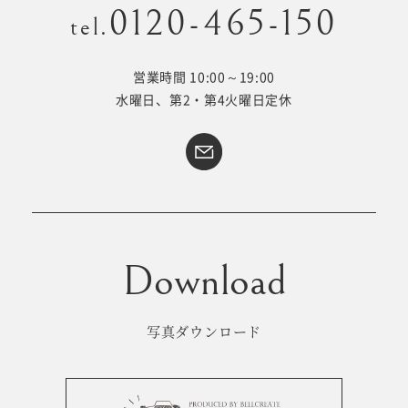
0120-465-150
tel.
営業時間 10:00～19:00
Kid's dress
Wedding
水曜日、第2・第4火曜日定休
kimono
collection
#サイトマップ
トップページ
アクセス・スタジオ紹介
ホワイトベルについて
よくあるご質問
撮影メニュー
新着情報
写真ダウンロード
撮影の流れ
コラム
キッズ衣裳
WEB予約･問合せ