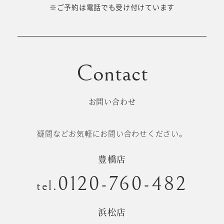
十歳の祝い/
※ご予約は電話でも受け付けています
卒園/入学
十三参り
大学/専門
成人式
学校卒業袴
お問い合わせ
記念日
疑問などお気軽にお問い合わせください。
#衣裳メニュー
豊橋店
0120-760-482
tel.
浜松店