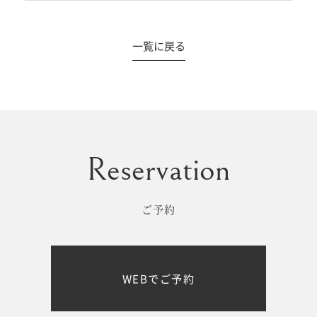
一覧に戻る
#撮影メニュー
ウエディング
マタニティ
初宮参り/
ベビー&
百日祝い
キッズ
ご予約
七五三
七五三
お出かけ
WEBでご予約
レンタル