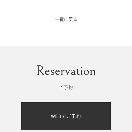
一覧に戻る
#撮影メニュー
ウエディング
マタニティ
初宮参り/
ベビー&
百日祝い
キッズ
ご予約
七五三
七五三
お出かけ
WEBでご予約
レンタル