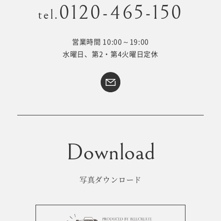
0120-465-150
tel.
営業時間 10:00～19:00
Kid's dress
Wedding
水曜日、第2・第4火曜日定休
kimono
collection
#サイトマップ
トップページ
アクセス・スタジオ紹介
ホワイトベルについて
よくあるご質問
撮影メニュー
新着情報
写真ダウンロード
撮影の流れ
コラム
キッズ衣裳
WEB予約･問合せ