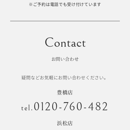
十歳の祝い/
※ご予約は電話でも受け付けています
卒園/入学
十三参り
大学/専門
成人式
学校卒業袴
お問い合わせ
記念日
疑問などお気軽にお問い合わせください。
#衣裳メニュー
豊橋店
0120-760-482
tel.
浜松店