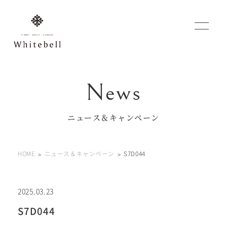
WEBでご予約
マイフォトページ
ニュース＆キャンペーン
#お問い合わせ
HOME
ニュース＆キャンペーン
S7D044
0120-760-482
豊橋店
tel.
0120-465-150
浜松店
tel.
2025.03.23
S7D044
営業時間 10:00～19:00 水曜日、第2第4火曜日定休