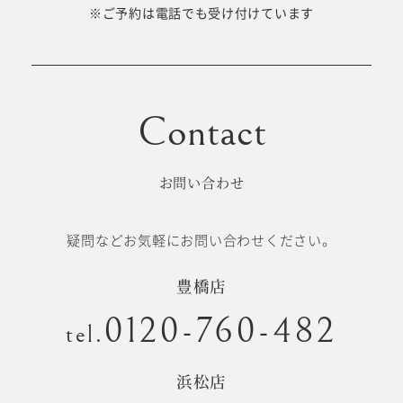
十歳の祝い/
※ご予約は電話でも受け付けています
卒園/入学
十三参り
大学/専門
成人式
学校卒業袴
お問い合わせ
記念日
疑問などお気軽にお問い合わせください。
#衣裳メニュー
豊橋店
0120-760-482
tel.
浜松店