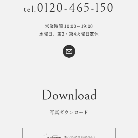
0120-465-150
tel.
営業時間 10:00～19:00
Kid's dress
Wedding
水曜日、第2・第4火曜日定休
kimono
collection
#サイトマップ
トップページ
アクセス・スタジオ紹介
ホワイトベルについて
よくあるご質問
撮影メニュー
新着情報
写真ダウンロード
撮影の流れ
コラム
キッズ衣裳
WEB予約･問合せ