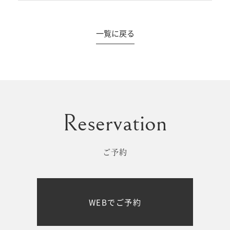
一覧に戻る
#撮影メニュー
ウエディング
マタニティ
初宮参り/
ベビー&
百日祝い
キッズ
ご予約
七五三
七五三
お出かけ
WEBでご予約
レンタル