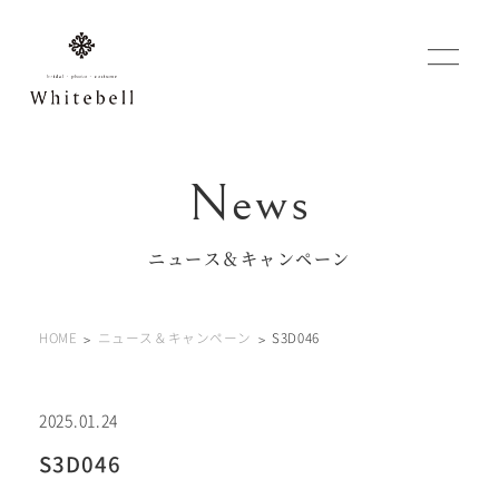
WEBでご予約
マイフォトページ
ニュース＆キャンペーン
#お問い合わせ
HOME
ニュース＆キャンペーン
S3D046
0120-760-482
豊橋店
tel.
0120-465-150
浜松店
tel.
2025.01.24
S3D046
営業時間 10:00～19:00 水曜日、第2第4火曜日定休