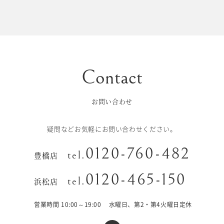
初宮参り/
ベビー&
百日祝い
キッズ
七五三
七五三
お出かけ
レンタル
お問い合わせ
十歳の祝い/
卒園/入学
十三参り
疑問などお気軽にお問い合わせください。
大学/専門
0120-760-482
成人式
tel.
豊橋店
学校卒業袴
0120-465-150
tel.
浜松店
記念日
営業時間 10:00～19:00
水曜日、第2・第4火曜日定休