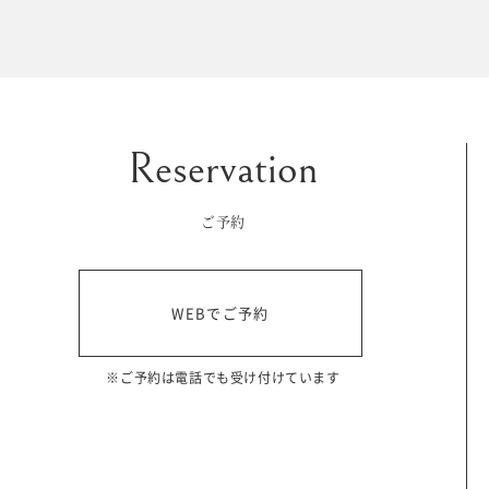
マイフォトページ
#お問い合わせ
豊橋店
0120-760-482
ご予約
tel.
浜松店
WEBでご予約
0120-465-150
tel.
営業時間 10:00～19:00 水曜日、第2第4火曜日定休
※ご予約は電話でも受け付けています