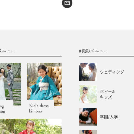
#sns
コラム
フォトウエディング
WEB予約･問合せ
振袖
会社概要
メニュー
#撮影メニュー
サイトマップ
振袖レンタルサイト
プライバシーポリシー
ウェディング
ベビー&
キッズ
Kid's dress
ng
kimono
tion
卒園/入学