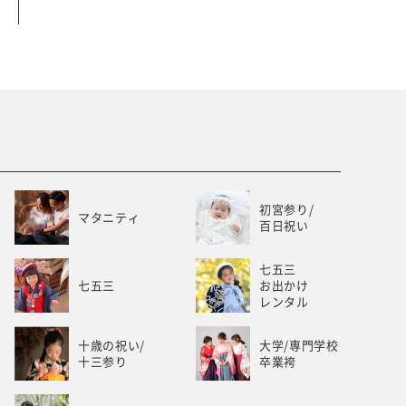
ベビー/キッズ
ホワイトベル豊橋
初宮参り/
マタニティ
百日祝い
七五三
七五三
お出かけ
レンタル
十歳の祝い/
大学/専門学校
十三参り
卒業袴