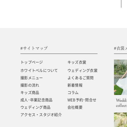
#サイトマップ
トップページ
キッズ商品
ホワイトベルについて
成人･卒業記念商品
撮影メニュー
ウェディング商品
#サイトマップ
#衣裳
撮影の流れ
アクセス・スタジオ紹介
トップページ
キッズ衣裳
キッズ衣裳
よくあるご質問
ホワイトベルについて
ウェディング衣裳
撮影メニュー
よくあるご質問
ウェディング衣裳
新着情報
撮影の流れ
新着情報
キッズ商品
コラム
成人･卒業記念商品
WEB予約･問合せ
Weddi
collec
ウェディング商品
会社概要
アクセス・スタジオ紹介