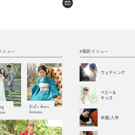
#sns
コラム
フォトウエディング
WEB予約･問合せ
振袖
会社概要
メニュー
#撮影メニュー
サイトマップ
振袖レンタルサイト
プライバシーポリシー
ウェディング
ベビー&
キッズ
Kid's dress
ng
kimono
tion
卒園/入学