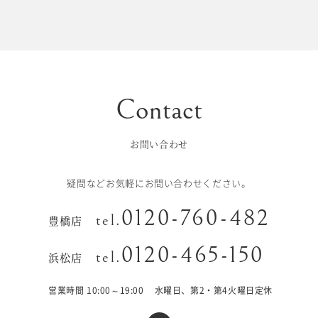
初宮参り/
ベビー&
百日祝い
キッズ
七五三
七五三
お出かけ
レンタル
お問い合わせ
十歳の祝い/
卒園/入学
十三参り
疑問などお気軽にお問い合わせください。
大学/専門
0120-760-482
成人式
tel.
豊橋店
学校卒業袴
0120-465-150
tel.
浜松店
記念日
営業時間 10:00～19:00
水曜日、第2・第4火曜日定休