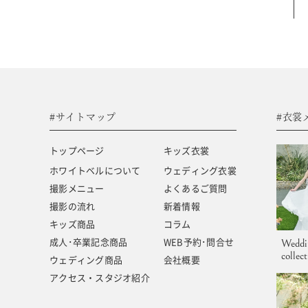
#サイトマップ
トップページ
キッズ商品
ホワイトベルについて
成人･卒業記念商品
撮影メニュー
ウェディング商品
#サイトマップ
#衣裳
撮影の流れ
アクセス・スタジオ紹介
トップページ
キッズ衣裳
キッズ衣裳
よくあるご質問
ホワイトベルについて
ウェディング衣裳
撮影メニュー
よくあるご質問
ウェディング衣裳
新着情報
撮影の流れ
新着情報
キッズ商品
コラム
成人･卒業記念商品
WEB予約･問合せ
Weddi
collec
ウェディング商品
会社概要
アクセス・スタジオ紹介