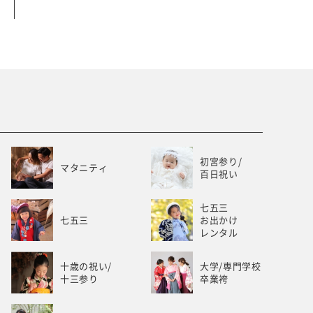
ベビー/キッズ
ホワイトベル豊橋
初宮参り/
マタニティ
百日祝い
七五三
七五三
お出かけ
レンタル
十歳の祝い/
大学/専門学校
十三参り
卒業袴