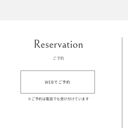
マイフォトページ
#お問い合わせ
豊橋店
0120-760-482
ご予約
tel.
浜松店
WEBでご予約
0120-465-150
tel.
営業時間 10:00～19:00 水曜日、第2第4火曜日定休
※ご予約は電話でも受け付けています