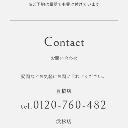
十歳の祝い/
※ご予約は電話でも受け付けています
卒園/入学
十三参り
大学/専門
成人式
学校卒業袴
お問い合わせ
記念日
疑問などお気軽にお問い合わせください。
#衣裳メニュー
豊橋店
0120-760-482
tel.
浜松店