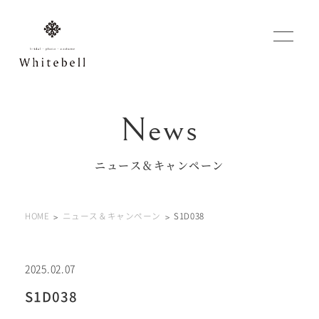
WEBでご予約
マイフォトページ
ニュース＆キャンペーン
#お問い合わせ
HOME
ニュース＆キャンペーン
S1D038
0120-760-482
豊橋店
tel.
0120-465-150
浜松店
tel.
2025.02.07
S1D038
営業時間 10:00～19:00 水曜日、第2第4火曜日定休