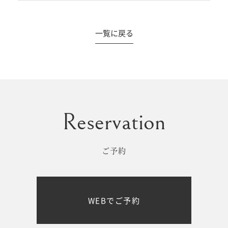
一覧に戻る
#撮影メニュー
ウエディング
マタニティ
初宮参り/
ベビー&
百日祝い
キッズ
ご予約
七五三
七五三
お出かけ
WEBでご予約
レンタル