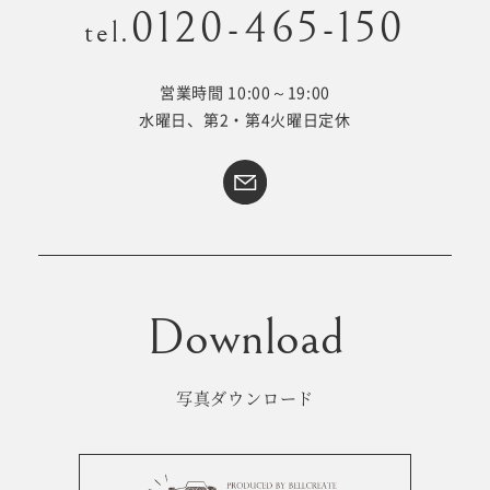
0120-465-150
tel.
営業時間 10:00～19:00
Kid's dress
Wedding
水曜日、第2・第4火曜日定休
kimono
collection
#サイトマップ
トップページ
アクセス・スタジオ紹介
ホワイトベルについて
よくあるご質問
撮影メニュー
新着情報
写真ダウンロード
撮影の流れ
コラム
キッズ衣裳
WEB予約･問合せ