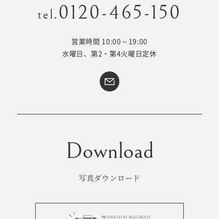
0120-465-150
tel.
営業時間 10:00～19:00
Kid's dress
Wedding
水曜日、第2・第4火曜日定休
kimono
collection
#サイトマップ
トップページ
アクセス・スタジオ紹介
ホワイトベルについて
よくあるご質問
撮影メニュー
新着情報
写真ダウンロード
撮影の流れ
コラム
キッズ衣裳
WEB予約･問合せ