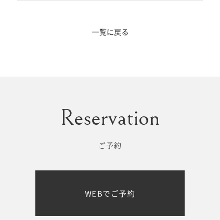
一覧に戻る
#撮影メニュー
ウエディング
マタニティ
初宮参り/
ベビー&
百日祝い
キッズ
ご予約
七五三
七五三
お出かけ
WEBでご予約
レンタル