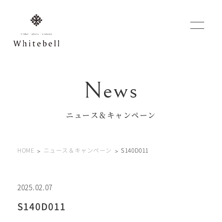
WEBでご予約
マイフォトページ
ニュース＆キャンペーン
#お問い合わせ
HOME
ニュース＆キャンペーン
S140D011
0120-760-482
豊橋店
tel.
0120-465-150
浜松店
tel.
2025.02.07
S140D011
営業時間 10:00～19:00 水曜日、第2第4火曜日定休