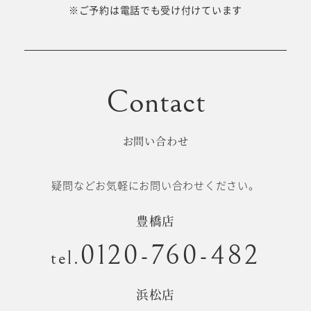
十歳の祝い/
※ご予約は電話でも受け付けています
卒園/入学
十三参り
大学/専門
成人式
学校卒業袴
お問い合わせ
記念日
疑問などお気軽にお問い合わせください。
#衣裳メニュー
豊橋店
0120-760-482
tel.
浜松店