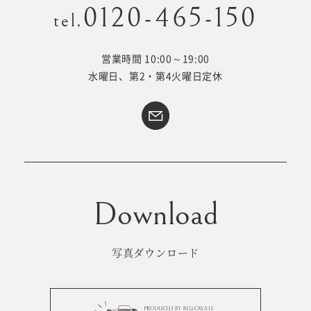
0120-465-150
tel.
営業時間 10:00～19:00
Kid's dress
Wedding
水曜日、第2・第4火曜日定休
kimono
collection
#サイトマップ
トップページ
アクセス・スタジオ紹介
ホワイトベルについて
よくあるご質問
撮影メニュー
新着情報
写真ダウンロード
撮影の流れ
コラム
キッズ衣裳
WEB予約･問合せ