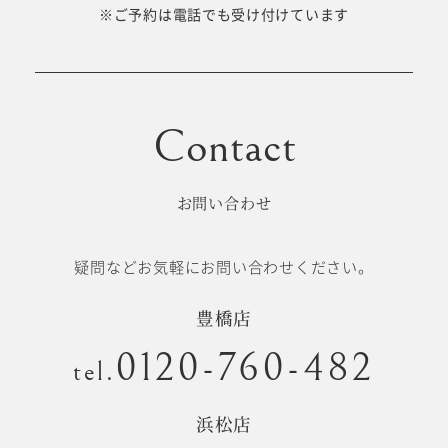
十歳の祝い/
※ご予約は電話でも受け付けています
卒園/入学
十三参り
大学/専門
成人式
学校卒業袴
お問い合わせ
記念日
疑問などお気軽にお問い合わせください。
#衣裳メニュー
豊橋店
0120-760-482
tel.
浜松店