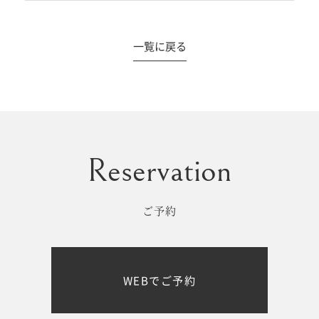
一覧に戻る
#撮影メニュー
ウエディング
マタニティ
初宮参り/
ベビー&
百日祝い
キッズ
ご予約
七五三
七五三
お出かけ
WEBでご予約
レンタル