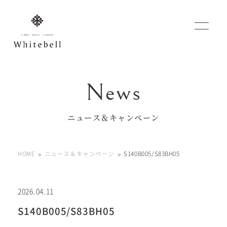
WEBでご予約
マイフォトページ
ニュース＆キャンペーン
#お問い合わせ
HOME
ニュース＆キャンペーン
S140B005/S83BH05
0120-760-482
豊橋店
tel.
0120-465-150
浜松店
tel.
2026.04.11
S140B005/S83BH05
営業時間 10:00～19:00 水曜日、第2第4火曜日定休