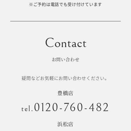
十歳の祝い/
※ご予約は電話でも受け付けています
卒園/入学
十三参り
大学/専門
成人式
学校卒業袴
お問い合わせ
記念日
疑問などお気軽にお問い合わせください。
#衣裳メニュー
豊橋店
0120-760-482
tel.
浜松店