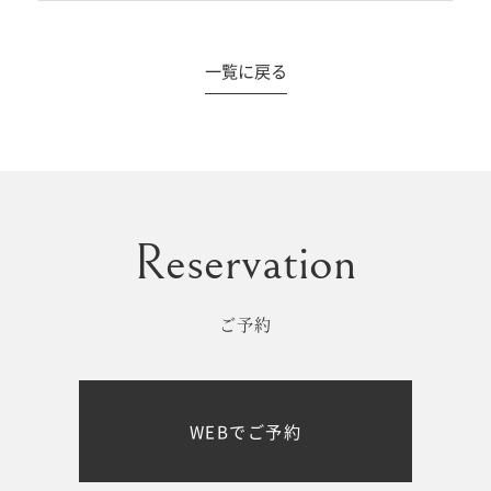
一覧に戻る
#撮影メニュー
ウエディング
マタニティ
初宮参り/
ベビー&
百日祝い
キッズ
ご予約
七五三
七五三
お出かけ
WEBでご予約
レンタル