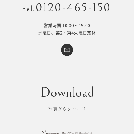
0120-465-150
tel.
営業時間 10:00～19:00
Kid's dress
Wedding
水曜日、第2・第4火曜日定休
kimono
collection
#サイトマップ
トップページ
アクセス・スタジオ紹介
ホワイトベルについて
よくあるご質問
撮影メニュー
新着情報
写真ダウンロード
撮影の流れ
コラム
キッズ衣裳
WEB予約･問合せ