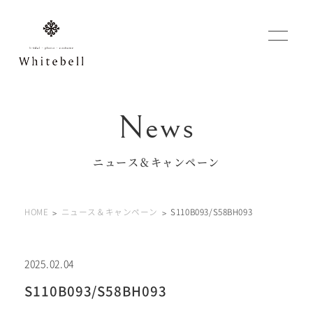
WEBでご予約
マイフォトページ
ニュース＆キャンペーン
#お問い合わせ
HOME
ニュース＆キャンペーン
S110B093/S58BH093
0120-760-482
豊橋店
tel.
0120-465-150
浜松店
tel.
2025.02.04
S110B093/S58BH093
営業時間 10:00～19:00 水曜日、第2第4火曜日定休