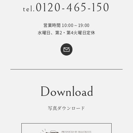
0120-465-150
tel.
営業時間 10:00～19:00
Kid's dress
Wedding
水曜日、第2・第4火曜日定休
kimono
collection
#サイトマップ
トップページ
アクセス・スタジオ紹介
ホワイトベルについて
よくあるご質問
撮影メニュー
新着情報
写真ダウンロード
撮影の流れ
コラム
キッズ衣裳
WEB予約･問合せ