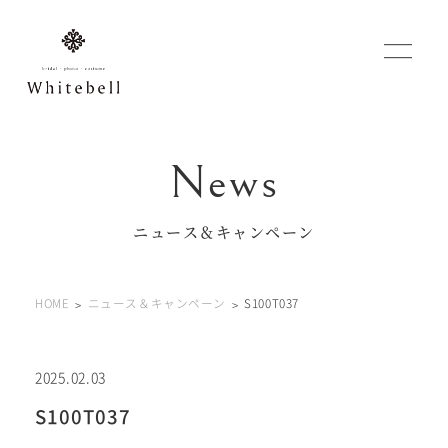
WEBでご予約
マイフォトページ
ニュース＆キャンペーン
#お問い合わせ
HOME
ニュース＆キャンペーン
S100T037
0120-760-482
豊橋店
tel.
0120-465-150
浜松店
tel.
2025.02.03
S100T037
営業時間 10:00～19:00 水曜日、第2第4火曜日定休