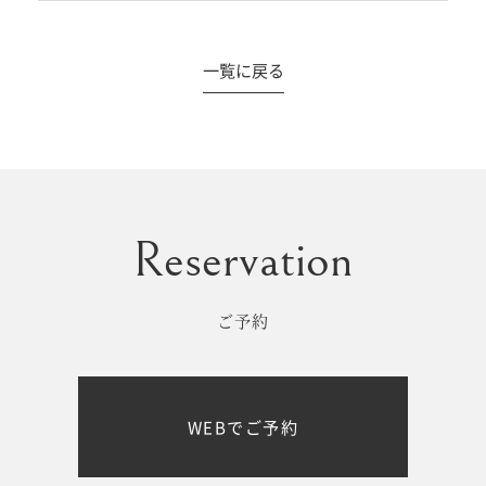
一覧に戻る
#撮影メニュー
ウエディング
マタニティ
初宮参り/
ベビー&
百日祝い
キッズ
ご予約
七五三
七五三
お出かけ
WEBでご予約
レンタル