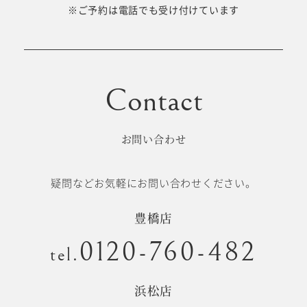
十歳の祝い/
※ご予約は電話でも受け付けています
卒園/入学
十三参り
大学/専門
成人式
学校卒業袴
お問い合わせ
記念日
疑問などお気軽にお問い合わせください。
#衣裳メニュー
豊橋店
0120-760-482
tel.
浜松店