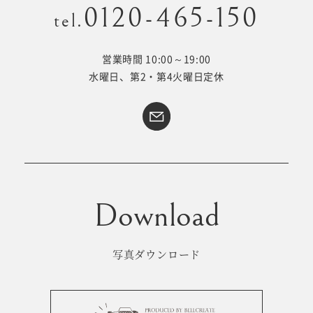
0120-465-150
tel.
営業時間 10:00～19:00
Kid's dress
Wedding
水曜日、第2・第4火曜日定休
kimono
collection
#サイトマップ
トップページ
アクセス・スタジオ紹介
ホワイトベルについて
よくあるご質問
撮影メニュー
新着情報
写真ダウンロード
撮影の流れ
コラム
キッズ衣裳
WEB予約･問合せ