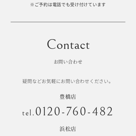
十歳の祝い/
※ご予約は電話でも受け付けています
卒園/入学
十三参り
大学/専門
成人式
学校卒業袴
お問い合わせ
記念日
疑問などお気軽にお問い合わせください。
#衣裳メニュー
豊橋店
0120-760-482
tel.
浜松店