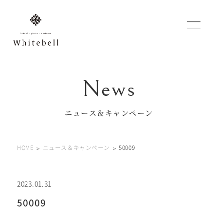
WEBでご予約
マイフォトページ
ニュース＆キャンペーン
#お問い合わせ
HOME
ニュース＆キャンペーン
50009
0120-760-482
豊橋店
tel.
0120-465-150
浜松店
tel.
2023.01.31
50009
営業時間 10:00～19:00 水曜日、第2第4火曜日定休