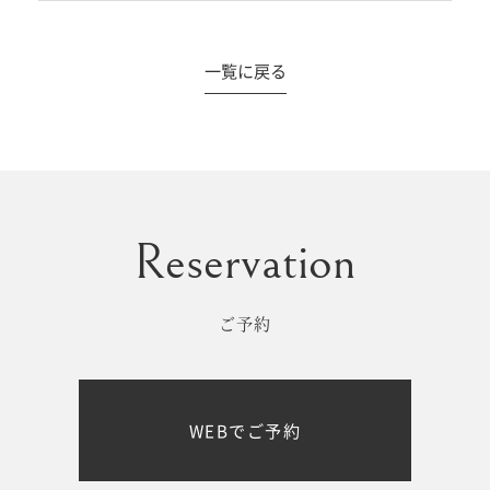
一覧に戻る
#撮影メニュー
ウエディング
マタニティ
初宮参り/
ベビー&
百日祝い
キッズ
ご予約
七五三
七五三
お出かけ
WEBでご予約
レンタル