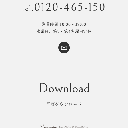
0120-465-150
tel.
営業時間 10:00～19:00
Kid's dress
Wedding
水曜日、第2・第4火曜日定休
kimono
collection
#サイトマップ
トップページ
アクセス・スタジオ紹介
ホワイトベルについて
よくあるご質問
撮影メニュー
新着情報
写真ダウンロード
撮影の流れ
コラム
キッズ衣裳
WEB予約･問合せ