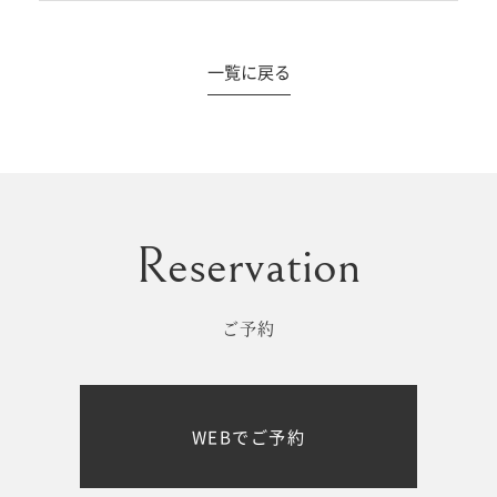
一覧に戻る
#撮影メニュー
ウエディング
マタニティ
初宮参り/
ベビー&
百日祝い
キッズ
ご予約
七五三
七五三
お出かけ
WEBでご予約
レンタル