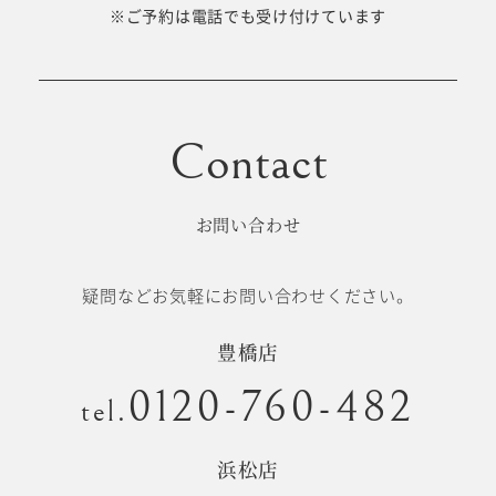
十歳の祝い/
※ご予約は電話でも受け付けています
卒園/入学
十三参り
大学/専門
成人式
学校卒業袴
お問い合わせ
記念日
疑問などお気軽にお問い合わせください。
#衣裳メニュー
豊橋店
0120-760-482
tel.
浜松店