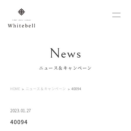
WEBでご予約
マイフォトページ
ニュース＆キャンペーン
#お問い合わせ
HOME
ニュース＆キャンペーン
40094
0120-760-482
豊橋店
tel.
0120-465-150
浜松店
tel.
2023.01.27
40094
営業時間 10:00～19:00 水曜日、第2第4火曜日定休