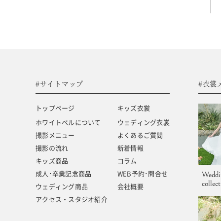
#サイトマップ
トップページ
キッズ商品
ホワイトベルについて
成人･卒業記念商品
撮影メニュー
ウェディング商品
#サイトマップ
#衣裳
撮影の流れ
アクセス・スタジオ紹介
トップページ
キッズ衣裳
キッズ衣裳
よくあるご質問
ホワイトベルについて
ウェディング衣裳
撮影メニュー
よくあるご質問
ウェディング衣裳
新着情報
撮影の流れ
新着情報
キッズ商品
コラム
成人･卒業記念商品
WEB予約･問合せ
Weddi
collec
ウェディング商品
会社概要
アクセス・スタジオ紹介