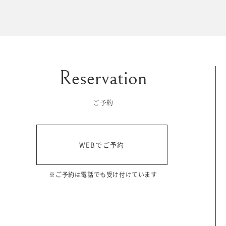
マイフォトページ
#お問い合わせ
豊橋店
0120-760-482
ご予約
tel.
浜松店
WEBでご予約
0120-465-150
tel.
営業時間 10:00～19:00 水曜日、第2第4火曜日定休
※ご予約は電話でも受け付けています