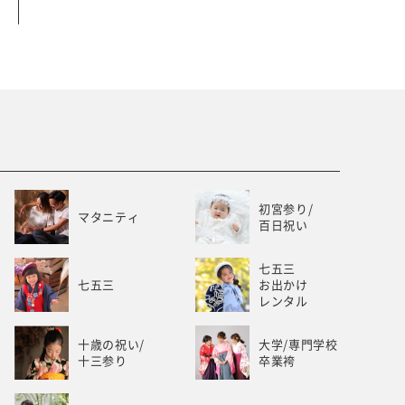
ベビー/キッズ
ホワイトベル豊橋
初宮参り/
マタニティ
百日祝い
七五三
七五三
お出かけ
レンタル
十歳の祝い/
大学/専門学校
十三参り
卒業袴