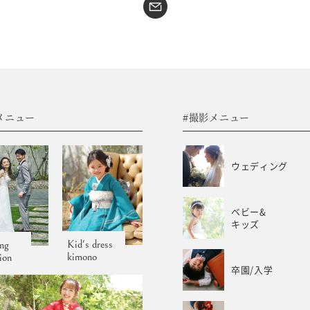
#sns
コラム
フォトウエディング
WEB予約･問合せ
振袖
会社概要
メニュー
#撮影メニュー
サイトマップ
振袖レンタルサイト
プライバシーポリシー
ウェディング
ベビー&
キッズ
Kid's dress
ng
kimono
tion
卒園/入学