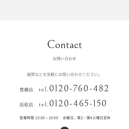
初宮参り/
ベビー&
百日祝い
キッズ
七五三
七五三
お出かけ
レンタル
お問い合わせ
十歳の祝い/
卒園/入学
十三参り
疑問などお気軽にお問い合わせください。
大学/専門
0120-760-482
成人式
tel.
豊橋店
学校卒業袴
0120-465-150
tel.
浜松店
記念日
営業時間 10:00～19:00
水曜日、第2・第4火曜日定休