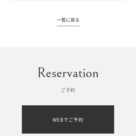
一覧に戻る
#撮影メニュー
ウエディング
マタニティ
初宮参り/
ベビー&
百日祝い
キッズ
ご予約
七五三
七五三
お出かけ
WEBでご予約
レンタル