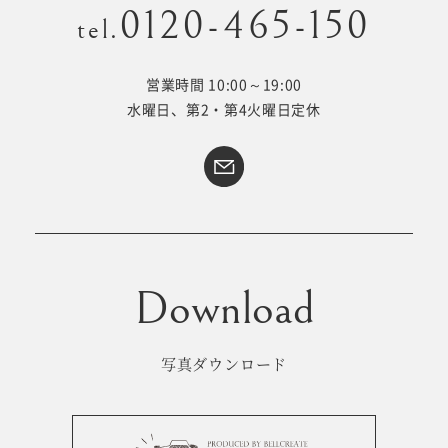
0120-465-150
tel.
営業時間 10:00～19:00
Kid's dress
Wedding
水曜日、第2・第4火曜日定休
kimono
collection
#サイトマップ
トップページ
アクセス・スタジオ紹介
ホワイトベルについて
よくあるご質問
撮影メニュー
新着情報
写真ダウンロード
撮影の流れ
コラム
キッズ衣裳
WEB予約･問合せ