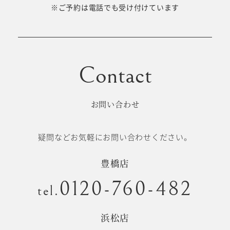
十歳の祝い/
※ご予約は電話でも受け付けています
卒園/入学
十三参り
大学/専門
成人式
学校卒業袴
お問い合わせ
記念日
疑問などお気軽にお問い合わせください。
#衣裳メニュー
豊橋店
0120-760-482
tel.
浜松店