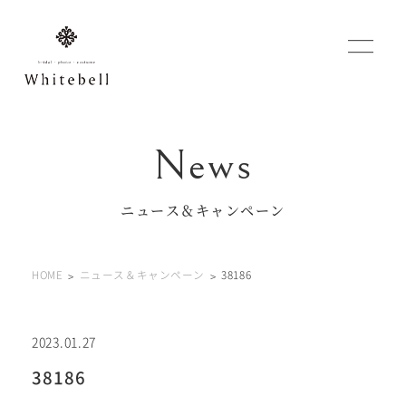
WEBでご予約
マイフォトページ
ニュース＆キャンペーン
#お問い合わせ
HOME
ニュース＆キャンペーン
38186
0120-760-482
豊橋店
tel.
0120-465-150
浜松店
tel.
2023.01.27
38186
営業時間 10:00～19:00 水曜日、第2第4火曜日定休