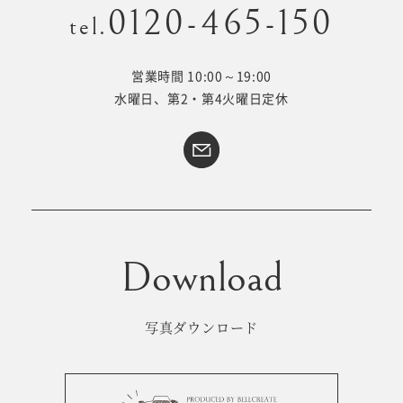
0120-465-150
tel.
営業時間 10:00～19:00
Kid's dress
Wedding
水曜日、第2・第4火曜日定休
kimono
collection
#サイトマップ
トップページ
アクセス・スタジオ紹介
ホワイトベルについて
よくあるご質問
撮影メニュー
新着情報
写真ダウンロード
撮影の流れ
コラム
キッズ衣裳
WEB予約･問合せ