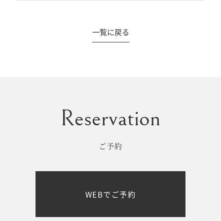
一覧に戻る
#撮影メニュー
ウエディング
マタニティ
初宮参り/
ベビー&
百日祝い
キッズ
ご予約
七五三
七五三
お出かけ
WEBでご予約
レンタル