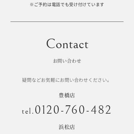
十歳の祝い/
※ご予約は電話でも受け付けています
卒園/入学
十三参り
大学/専門
成人式
学校卒業袴
お問い合わせ
記念日
疑問などお気軽にお問い合わせください。
#衣裳メニュー
豊橋店
0120-760-482
tel.
浜松店