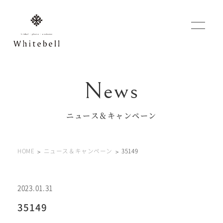
WEBでご予約
マイフォトページ
ニュース＆キャンペーン
#お問い合わせ
HOME
ニュース＆キャンペーン
35149
0120-760-482
豊橋店
tel.
0120-465-150
浜松店
tel.
2023.01.31
35149
営業時間 10:00～19:00 水曜日、第2第4火曜日定休