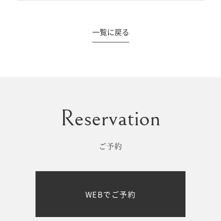
一覧に戻る
#撮影メニュー
ウエディング
マタニティ
初宮参り/
ベビー&
百日祝い
キッズ
ご予約
七五三
七五三
お出かけ
WEBでご予約
レンタル