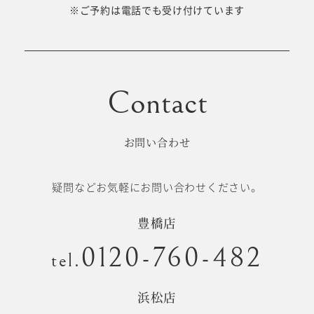
十歳の祝い/
※ご予約は電話でも受け付けています
卒園/入学
十三参り
大学/専門
成人式
学校卒業袴
お問い合わせ
記念日
疑問などお気軽にお問い合わせください。
#衣裳メニュー
豊橋店
0120-760-482
tel.
浜松店