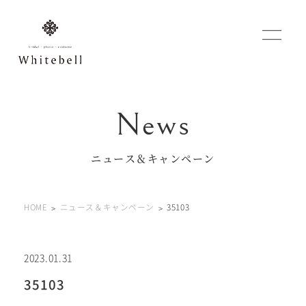
WEBでご予約
マイフォトページ
ニュース＆キャンペーン
#お問い合わせ
HOME
ニュース＆キャンペーン
35103
0120-760-482
豊橋店
tel.
0120-465-150
浜松店
tel.
2023.01.31
35103
営業時間 10:00～19:00 水曜日、第2第4火曜日定休