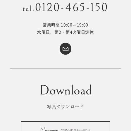
0120-465-150
tel.
営業時間 10:00～19:00
Kid's dress
Wedding
水曜日、第2・第4火曜日定休
kimono
collection
#サイトマップ
トップページ
アクセス・スタジオ紹介
ホワイトベルについて
よくあるご質問
撮影メニュー
新着情報
写真ダウンロード
撮影の流れ
コラム
キッズ衣裳
WEB予約･問合せ