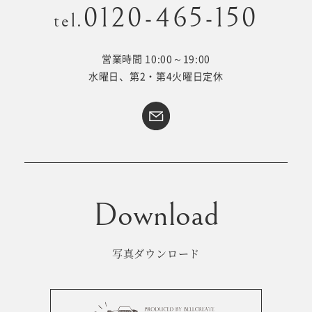
0120-465-150
tel.
営業時間 10:00～19:00
Kid's dress
Wedding
水曜日、第2・第4火曜日定休
kimono
collection
#サイトマップ
トップページ
アクセス・スタジオ紹介
ホワイトベルについて
よくあるご質問
撮影メニュー
新着情報
写真ダウンロード
撮影の流れ
コラム
キッズ衣裳
WEB予約･問合せ