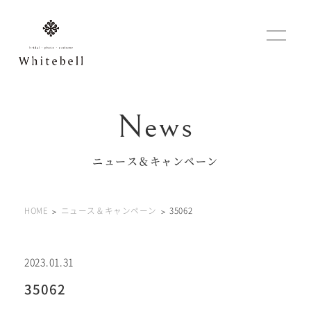
WEBでご予約
マイフォトページ
ニュース＆キャンペーン
#お問い合わせ
HOME
ニュース＆キャンペーン
35062
0120-760-482
豊橋店
tel.
0120-465-150
浜松店
tel.
2023.01.31
35062
営業時間 10:00～19:00 水曜日、第2第4火曜日定休