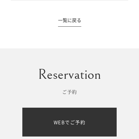
一覧に戻る
#撮影メニュー
ウエディング
マタニティ
初宮参り/
ベビー&
百日祝い
キッズ
ご予約
七五三
七五三
お出かけ
WEBでご予約
レンタル