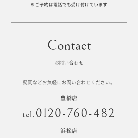
十歳の祝い/
※ご予約は電話でも受け付けています
卒園/入学
十三参り
大学/専門
成人式
学校卒業袴
お問い合わせ
記念日
疑問などお気軽にお問い合わせください。
#衣裳メニュー
豊橋店
0120-760-482
tel.
浜松店