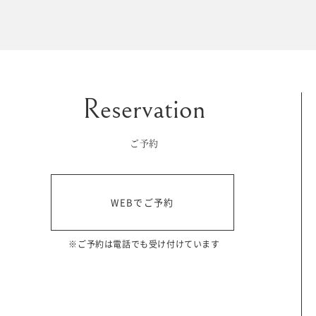
マイフォトページ
#お問い合わせ
豊橋店
0120-760-482
ご予約
tel.
浜松店
WEBでご予約
0120-465-150
tel.
営業時間 10:00～19:00 水曜日、第2第4火曜日定休
※ご予約は電話でも受け付けています