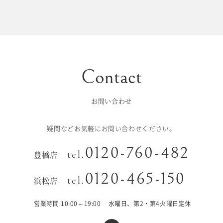
初宮参り/
ベビー&
百日祝い
キッズ
七五三
七五三
お出かけ
レンタル
お問い合わせ
十歳の祝い/
卒園/入学
十三参り
疑問などお気軽にお問い合わせください。
大学/専門
0120-760-482
成人式
tel.
豊橋店
学校卒業袴
0120-465-150
tel.
浜松店
記念日
営業時間 10:00～19:00
水曜日、第2・第4火曜日定休