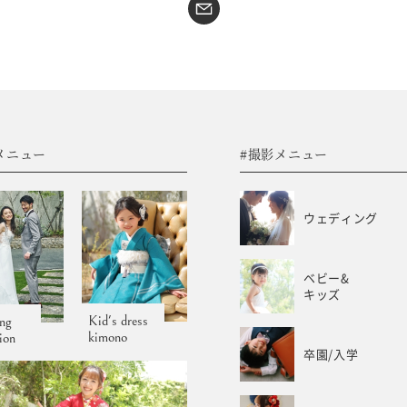
#sns
コラム
フォトウエディング
WEB予約･問合せ
振袖
会社概要
メニュー
#撮影メニュー
サイトマップ
振袖レンタルサイト
プライバシーポリシー
ウェディング
ベビー&
キッズ
Kid's dress
ng
kimono
tion
卒園/入学