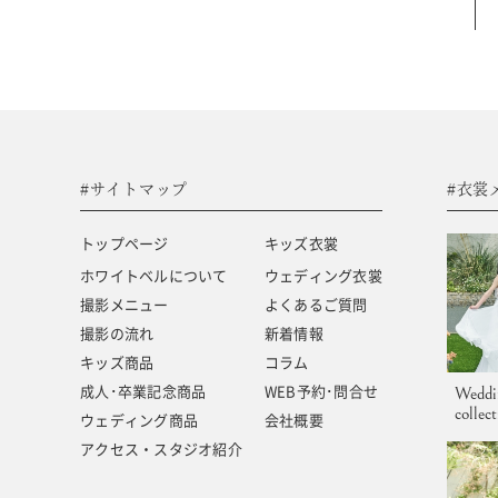
#サイトマップ
トップページ
キッズ商品
ホワイトベルについて
成人･卒業記念商品
撮影メニュー
ウェディング商品
#サイトマップ
#衣裳
撮影の流れ
アクセス・スタジオ紹介
トップページ
キッズ衣裳
キッズ衣裳
よくあるご質問
ホワイトベルについて
ウェディング衣裳
撮影メニュー
よくあるご質問
ウェディング衣裳
新着情報
撮影の流れ
新着情報
キッズ商品
コラム
成人･卒業記念商品
WEB予約･問合せ
Weddi
collec
ウェディング商品
会社概要
アクセス・スタジオ紹介