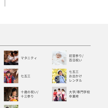
ベビー/キッズ
ホワイトベル豊橋
初宮参り/
マタニティ
百日祝い
七五三
七五三
お出かけ
レンタル
十歳の祝い/
大学/専門学校
十三参り
卒業袴