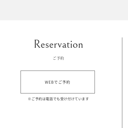
マイフォトページ
#お問い合わせ
豊橋店
0120-760-482
ご予約
tel.
浜松店
WEBでご予約
0120-465-150
tel.
営業時間 10:00～19:00 水曜日、第2第4火曜日定休
※ご予約は電話でも受け付けています