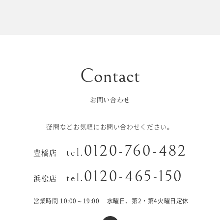
初宮参り/
ベビー&
百日祝い
キッズ
七五三
七五三
お出かけ
レンタル
お問い合わせ
十歳の祝い/
卒園/入学
十三参り
疑問などお気軽にお問い合わせください。
大学/専門
0120-760-482
成人式
tel.
豊橋店
学校卒業袴
0120-465-150
tel.
浜松店
記念日
営業時間 10:00～19:00
水曜日、第2・第4火曜日定休