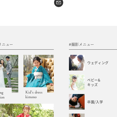
#sns
コラム
フォトウエディング
WEB予約･問合せ
振袖
会社概要
メニュー
#撮影メニュー
サイトマップ
振袖レンタルサイト
プライバシーポリシー
ウェディング
ベビー&
キッズ
Kid's dress
ng
kimono
tion
卒園/入学