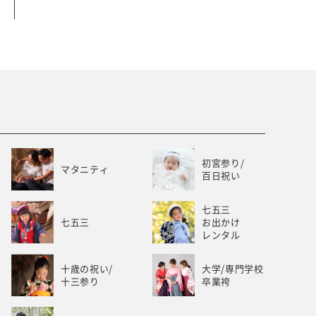
ベビー/キッズ
ホワイトベル豊橋
初宮参り/
マタニティ
百日祝い
七五三
七五三
お出かけ
レンタル
十歳の祝い/
大学/専門学校
十三参り
卒業袴