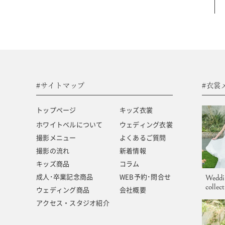
#サイトマップ
トップページ
キッズ商品
ホワイトベルについて
成人･卒業記念商品
撮影メニュー
ウェディング商品
#サイトマップ
#衣裳
撮影の流れ
アクセス・スタジオ紹介
トップページ
キッズ衣裳
キッズ衣裳
よくあるご質問
ホワイトベルについて
ウェディング衣裳
撮影メニュー
よくあるご質問
ウェディング衣裳
新着情報
撮影の流れ
新着情報
キッズ商品
コラム
成人･卒業記念商品
WEB予約･問合せ
Weddi
collec
ウェディング商品
会社概要
アクセス・スタジオ紹介