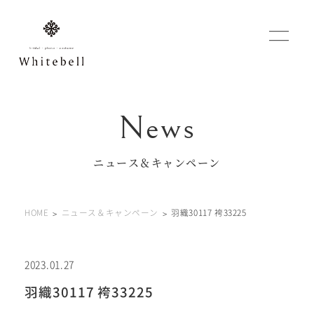
WEBでご予約
マイフォトページ
ニュース＆キャンペーン
#お問い合わせ
HOME
ニュース＆キャンペーン
羽織30117 袴33225
0120-760-482
豊橋店
tel.
0120-465-150
浜松店
tel.
2023.01.27
羽織30117 袴33225
営業時間 10:00～19:00 水曜日、第2第4火曜日定休