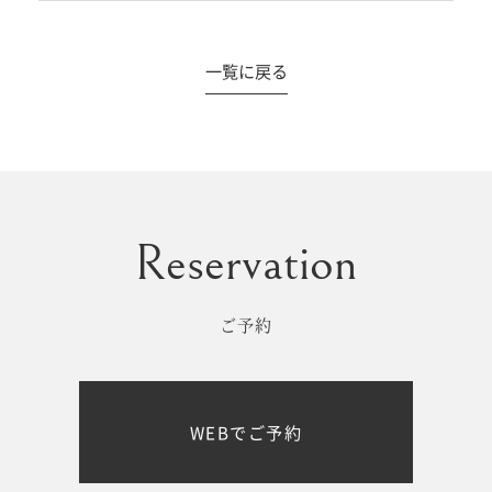
一覧に戻る
#撮影メニュー
ウエディング
マタニティ
初宮参り/
ベビー&
百日祝い
キッズ
ご予約
七五三
七五三
お出かけ
WEBでご予約
レンタル