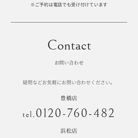
十歳の祝い/
※ご予約は電話でも受け付けています
卒園/入学
十三参り
大学/専門
成人式
学校卒業袴
お問い合わせ
記念日
疑問などお気軽にお問い合わせください。
#衣裳メニュー
豊橋店
0120-760-482
tel.
浜松店