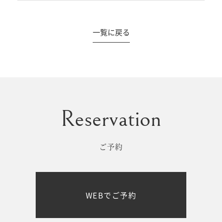
一覧に戻る
#撮影メニュー
ウエディング
マタニティ
初宮参り/
ベビー&
百日祝い
キッズ
ご予約
七五三
七五三
お出かけ
WEBでご予約
レンタル