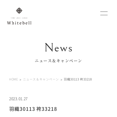
WEBでご予約
マイフォトページ
ニュース＆キャンペーン
#お問い合わせ
HOME
ニュース＆キャンペーン
羽織30113 袴33218
0120-760-482
豊橋店
tel.
0120-465-150
浜松店
tel.
2023.01.27
羽織30113 袴33218
営業時間 10:00～19:00 水曜日、第2第4火曜日定休