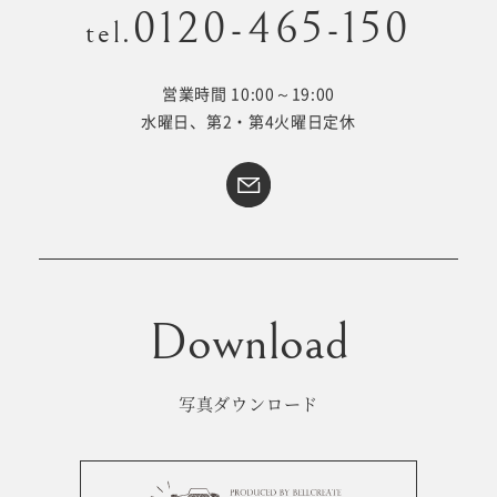
0120-465-150
tel.
営業時間 10:00～19:00
Kid's dress
Wedding
水曜日、第2・第4火曜日定休
kimono
collection
#サイトマップ
トップページ
アクセス・スタジオ紹介
ホワイトベルについて
よくあるご質問
撮影メニュー
新着情報
写真ダウンロード
撮影の流れ
コラム
キッズ衣裳
WEB予約･問合せ