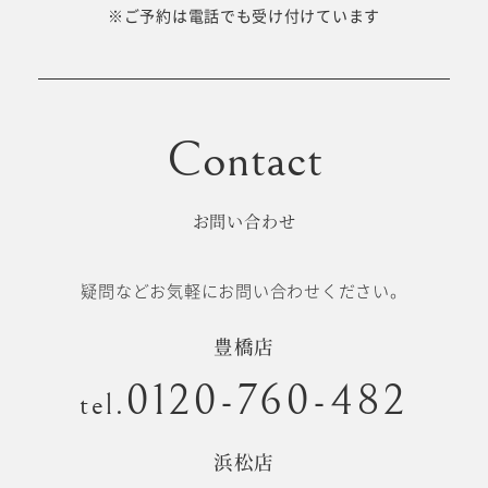
十歳の祝い/
※ご予約は電話でも受け付けています
卒園/入学
十三参り
大学/専門
成人式
学校卒業袴
お問い合わせ
記念日
疑問などお気軽にお問い合わせください。
#衣裳メニュー
豊橋店
0120-760-482
tel.
浜松店