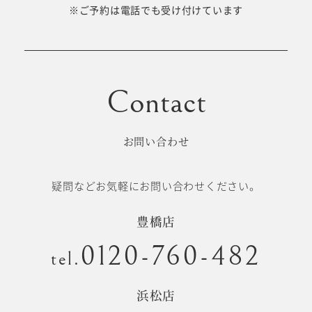
十歳の祝い/
※ご予約は電話でも受け付けています
卒園/入学
十三参り
大学/専門
成人式
学校卒業袴
お問い合わせ
記念日
疑問などお気軽にお問い合わせください。
#衣裳メニュー
豊橋店
0120-760-482
tel.
浜松店