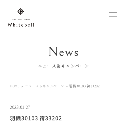
WEBでご予約
マイフォトページ
ニュース＆キャンペーン
#お問い合わせ
HOME
ニュース＆キャンペーン
羽織30103 袴33202
0120-760-482
豊橋店
tel.
0120-465-150
浜松店
tel.
2023.01.27
羽織30103 袴33202
営業時間 10:00～19:00 水曜日、第2第4火曜日定休