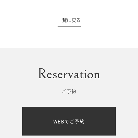
一覧に戻る
#撮影メニュー
ウエディング
マタニティ
初宮参り/
ベビー&
百日祝い
キッズ
ご予約
七五三
七五三
お出かけ
WEBでご予約
レンタル