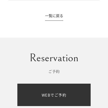
一覧に戻る
#撮影メニュー
ウエディング
マタニティ
初宮参り/
ベビー&
百日祝い
キッズ
ご予約
七五三
七五三
お出かけ
WEBでご予約
レンタル