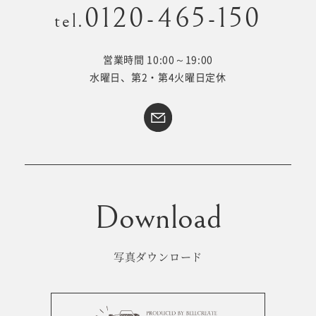
0120-465-150
tel.
営業時間 10:00～19:00
Kid's dress
Wedding
水曜日、第2・第4火曜日定休
kimono
collection
#サイトマップ
トップページ
アクセス・スタジオ紹介
ホワイトベルについて
よくあるご質問
撮影メニュー
新着情報
写真ダウンロード
撮影の流れ
コラム
キッズ衣裳
WEB予約･問合せ