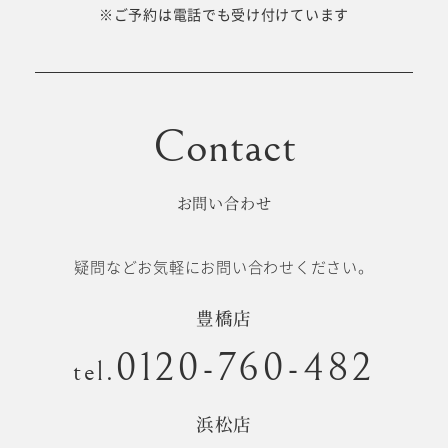
十歳の祝い/
※ご予約は電話でも受け付けています
卒園/入学
十三参り
大学/専門
成人式
学校卒業袴
お問い合わせ
記念日
疑問などお気軽にお問い合わせください。
#衣裳メニュー
豊橋店
0120-760-482
tel.
浜松店