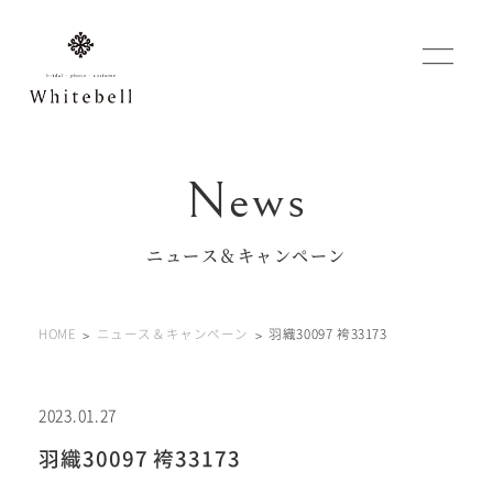
WEBでご予約
マイフォトページ
ニュース＆キャンペーン
#お問い合わせ
HOME
ニュース＆キャンペーン
羽織30097 袴33173
0120-760-482
豊橋店
tel.
0120-465-150
浜松店
tel.
2023.01.27
羽織30097 袴33173
営業時間 10:00～19:00 水曜日、第2第4火曜日定休