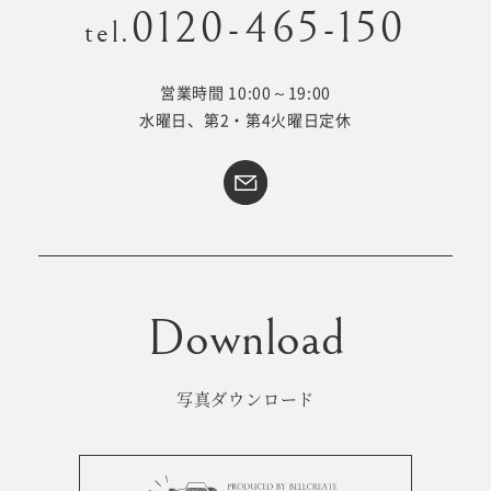
0120-465-150
tel.
営業時間 10:00～19:00
Kid's dress
Wedding
水曜日、第2・第4火曜日定休
kimono
collection
#サイトマップ
トップページ
アクセス・スタジオ紹介
ホワイトベルについて
よくあるご質問
撮影メニュー
新着情報
写真ダウンロード
撮影の流れ
コラム
キッズ衣裳
WEB予約･問合せ