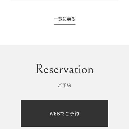
一覧に戻る
#撮影メニュー
ウエディング
マタニティ
初宮参り/
ベビー&
百日祝い
キッズ
ご予約
七五三
七五三
お出かけ
WEBでご予約
レンタル