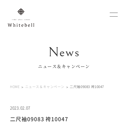
WEBでご予約
マイフォトページ
ニュース＆キャンペーン
#お問い合わせ
HOME
ニュース＆キャンペーン
二尺袖09083 袴10047
0120-760-482
豊橋店
tel.
0120-465-150
浜松店
tel.
2023.02.07
二尺袖09083 袴10047
営業時間 10:00～19:00 水曜日、第2第4火曜日定休