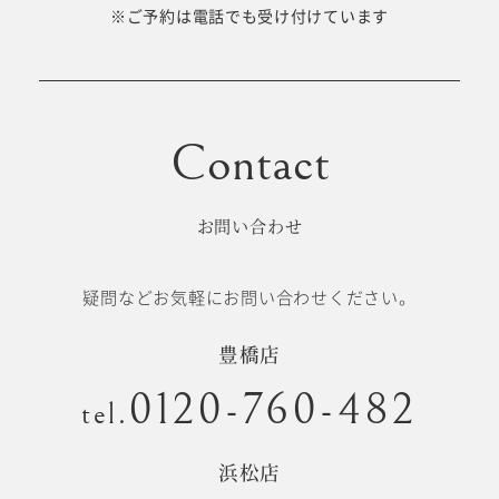
十歳の祝い/
※ご予約は電話でも受け付けています
卒園/入学
十三参り
大学/専門
成人式
学校卒業袴
お問い合わせ
記念日
疑問などお気軽にお問い合わせください。
#衣裳メニュー
豊橋店
0120-760-482
tel.
浜松店