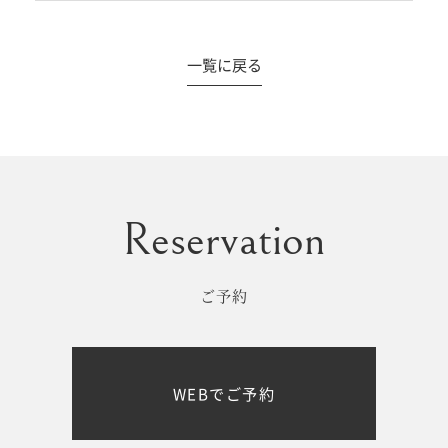
一覧に戻る
#撮影メニュー
ウエディング
マタニティ
初宮参り/
ベビー&
百日祝い
キッズ
ご予約
七五三
七五三
お出かけ
WEBでご予約
レンタル