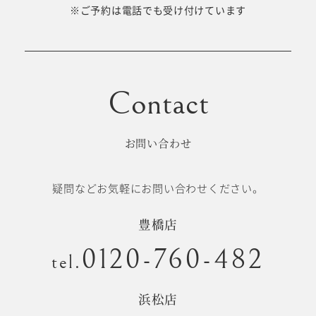
十歳の祝い/
※ご予約は電話でも受け付けています
卒園/入学
十三参り
大学/専門
成人式
学校卒業袴
お問い合わせ
記念日
疑問などお気軽にお問い合わせください。
#衣裳メニュー
豊橋店
0120-760-482
tel.
浜松店