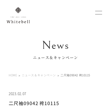
WEBでご予約
マイフォトページ
ニュース＆キャンペーン
#お問い合わせ
HOME
ニュース＆キャンペーン
二尺袖09042 袴10115
0120-760-482
豊橋店
tel.
0120-465-150
浜松店
tel.
2023.02.07
二尺袖09042 袴10115
営業時間 10:00～19:00 水曜日、第2第4火曜日定休