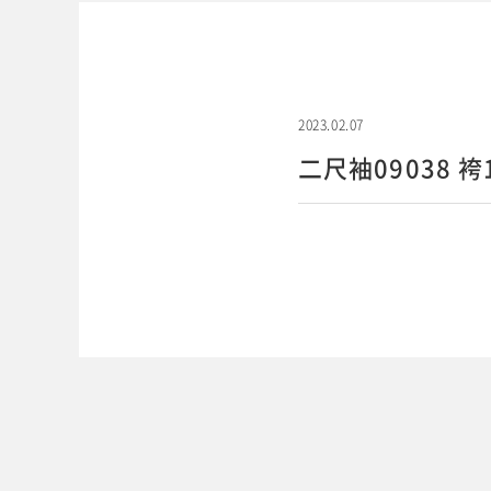
2023.02.07
二尺袖09038 袴1
WEBでご予約