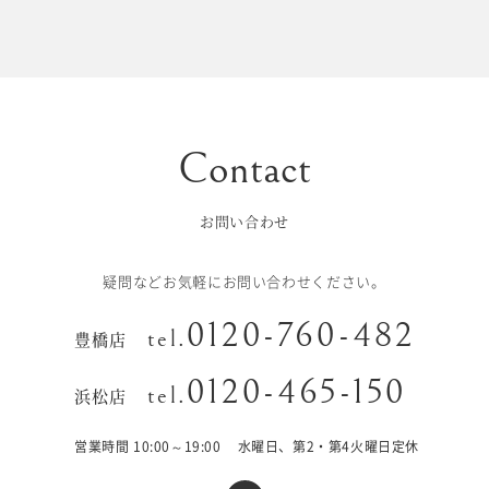
初宮参り/
ベビー&
百日祝い
キッズ
七五三
七五三
お出かけ
レンタル
お問い合わせ
十歳の祝い/
卒園/入学
十三参り
疑問などお気軽にお問い合わせください。
大学/専門
0120-760-482
成人式
tel.
豊橋店
学校卒業袴
0120-465-150
tel.
浜松店
記念日
営業時間 10:00～19:00
水曜日、第2・第4火曜日定休