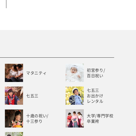
ベビー/キッズ
ホワイトベル豊橋
初宮参り/
マタニティ
百日祝い
七五三
七五三
お出かけ
レンタル
十歳の祝い/
大学/専門学校
十三参り
卒業袴