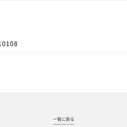
0108
#撮影メニュー
一覧に戻る
ウエディング
マタニティ