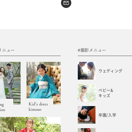
#sns
コラム
フォトウエディング
WEB予約･問合せ
振袖
会社概要
メニュー
#撮影メニュー
サイトマップ
振袖レンタルサイト
プライバシーポリシー
ウェディング
ベビー&
キッズ
Kid's dress
ng
kimono
tion
卒園/入学