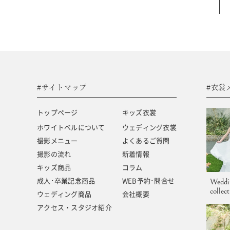
#サイトマップ
トップページ
キッズ商品
ホワイトベルについて
成人･卒業記念商品
撮影メニュー
ウェディング商品
#サイトマップ
#衣裳
撮影の流れ
アクセス・スタジオ紹介
トップページ
キッズ衣裳
キッズ衣裳
よくあるご質問
ホワイトベルについて
ウェディング衣裳
撮影メニュー
よくあるご質問
ウェディング衣裳
新着情報
撮影の流れ
新着情報
キッズ商品
コラム
成人･卒業記念商品
WEB予約･問合せ
Weddi
collec
ウェディング商品
会社概要
アクセス・スタジオ紹介