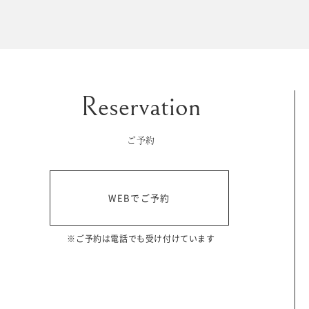
マイフォトページ
#お問い合わせ
豊橋店
0120-760-482
ご予約
tel.
浜松店
WEBでご予約
0120-465-150
tel.
営業時間 10:00～19:00 水曜日、第2第4火曜日定休
※ご予約は電話でも受け付けています