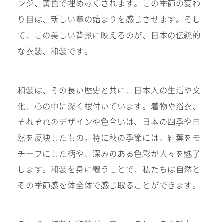
ンジ、黄色で埋め尽くされます。この季節の変わ
十歳の祝い/
卒園/入学
十三参り
り目は、新しい章の始まりを感じさせます。そし
て、この美しい背景に映えるのが、日本の伝統的
大学/専門
な衣装、和装です。
成人式
学校卒業袴
和装は、その長い歴史と共に、日本人の生活や文
記念日
化、心の中に深く根付いています。着物や浴衣、
それぞれのデザインや色合いは、日本の四季や自
然を反映したもの。特に秋の季節には、紅葉をモ
#衣裳メニュー
チーフにした柄や、深みのある色彩が人々を魅了
します。和装を身に纏うことで、私たちは自然と
その季節感を体全体で感じ取ることができます。