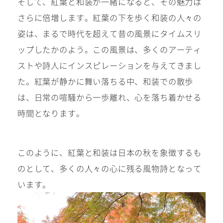
そして、紅葉と和装が一緒になると、その魅力は
さらに倍増します。紅葉の下を歩く和装の人々の
姿は、まるで時代を超えて昔の風景にタイムスリ
ップしたかのよう。この風景は、多くのアーティ
Kid's dress
Wedding
kimono
collection
ストや詩人にインスピレーションを与えてきまし
た。紅葉が静かに舞い落ちる中、和装での散歩
は、日常の喧騒から一歩離れ、心を落ち着かせる
#サイトマップ
時間となります。
トップページ
アクセス・スタジオ紹介
このように、紅葉と和装は日本の秋を象徴するも
ホワイトベルについて
よくあるご質問
のとして、多くの人々の心に残る風物詩となって
撮影メニュー
新着情報
います。
撮影の流れ
コラム
キッズ衣裳
WEB予約･問合せ