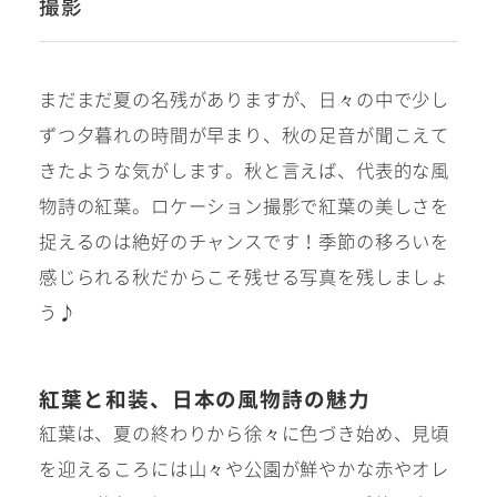
撮影
まだまだ夏の名残がありますが、日々の中で少し
#撮影メニュー
ずつ夕暮れの時間が早まり、秋の足音が聞こえて
きたような気がします。秋と言えば、代表的な風
物詩の紅葉。ロケーション撮影で紅葉の美しさを
ウエディング
マタニティ
捉えるのは絶好のチャンスです！季節の移ろいを
感じられる秋だからこそ残せる写真を残しましょ
初宮参り/
ベビー&
う♪
百日祝い
キッズ
七五三
紅葉と和装、日本の風物詩の魅力
七五三
お出かけ
紅葉は、夏の終わりから徐々に色づき始め、見頃
レンタル
を迎えるころには山々や公園が鮮やかな赤やオレ