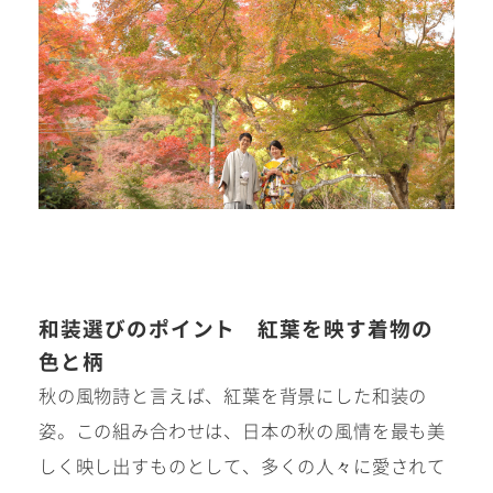
ウェディング衣裳
会社概要
キッズ商品
サイトマップ
成人･卒業記念商品
プライバシーポリシー
ウェディング商品
#sns
フォトウエディング
和装選びのポイント 紅葉を映す着物の
色と柄
ベビー/キッズ
秋の風物詩と言えば、紅葉を背景にした和装の
振袖
姿。この組み合わせは、日本の秋の風情を最も美
しく映し出すものとして、多くの人々に愛されて
ホワイトベル豊橋