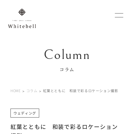
WEBでご予約
マイフォトページ
コラム
#お問い合わせ
HOME
コラム
紅葉とともに 和装で彩るロケーション撮影
0120-760-482
豊橋店
tel.
0120-465-150
浜松店
tel.
ウェディング
紅葉とともに 和装で彩るロケーション
営業時間 10:00～19:00 水曜日、第2第4火曜日定休