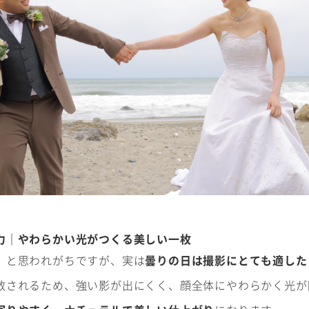
#撮影メニュー
ウエディング
マタニティ
初宮参り/
ベビー&
百日祝い
キッズ
七五三
七五三
お出かけ
レンタル
十歳の祝い/
力｜やわらかい光がつくる美しい一枚
卒園/入学
十三参り
」と思われがちですが、実は
曇りの日は撮影にとても適した
散されるため、強い影が出にくく、顔全体にやわらかく光が
大学/専門
成人式
学校卒業袴