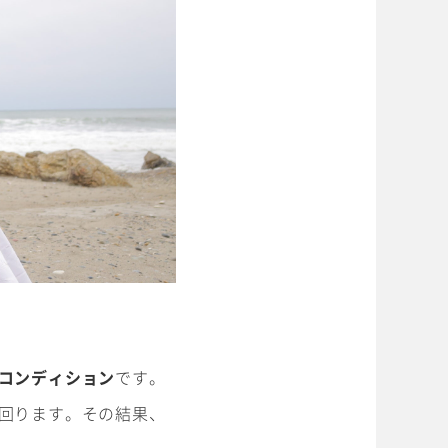
#衣裳メニュー
Kid's dress
Wedding
kimono
collection
コンディション
です。
回ります。その結果、