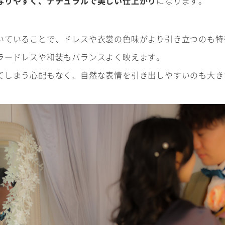
写りやすく、ナチュラルで美しい仕上がり
になります。
記念日
いていることで、ドレスや衣裳の色味がより引き立つのも特
ラードレスや和装もバランスよく映えます。
てしまう心配もなく、自然な表情を引き出しやすいのも大き
#sns
コラム
フォトウエディング
WEB予約･問合せ
振袖
会社概要
サイトマップ
振袖レンタルサイト
プライバシーポリシー