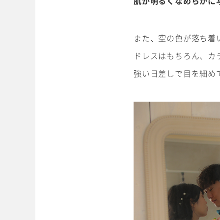
肌が明るくなめらかに
営業時間 10:00～19:00 水曜日、第2第4火曜日定休
また、空の色が落ち着
ドレスはもちろん、カ
強い日差しで目を細め
#サイトマップ
トップページ
キッズ商品
ホワイトベルについて
成人･卒業記念商品
撮影メニュー
ウェディング商品
撮影の流れ
アクセス・スタジオ紹介
キッズ衣裳
よくあるご質問
ウェディング衣裳
新着情報