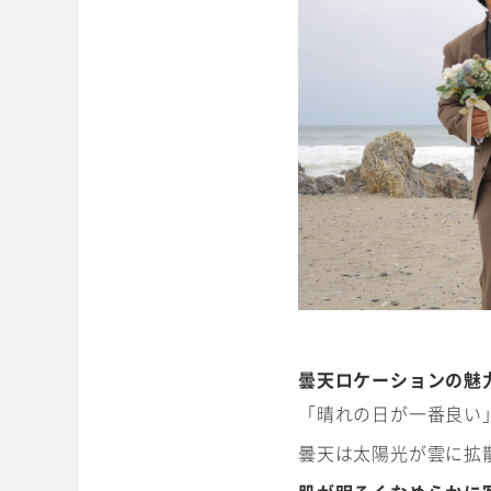
WEBでご予約
マイフォトページ
#お問い合わせ
豊橋店
0120-760-482
tel.
曇天ロケーションの魅
「晴れの日が一番良い
浜松店
曇天は太陽光が雲に拡
0120-465-150
tel.