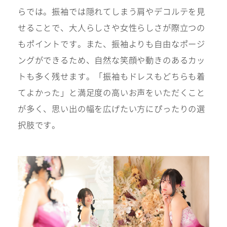
らでは。振袖では隠れてしまう肩やデコルテを見
ウェディング衣裳
会社概要
せることで、大人らしさや女性らしさが際立つの
キッズ商品
サイトマップ
もポイントです。また、振袖よりも自由なポージ
成人･卒業記念商品
プライバシーポリシー
ングができるため、自然な笑顔や動きのあるカッ
ウェディング商品
トも多く残せます。「振袖もドレスもどちらも着
てよかった」と満足度の高いお声をいただくこと
が多く、思い出の幅を広げたい方にぴったりの選
#sns
択肢です。
フォトウエディング
ベビー/キッズ
振袖
ホワイトベル豊橋