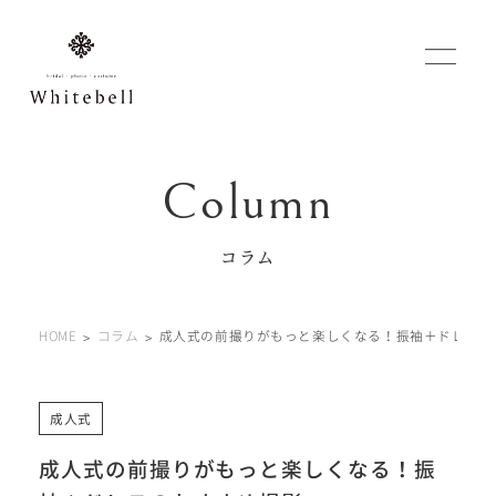
WEBでご予約
マイフォトページ
コラム
#お問い合わせ
HOME
コラム
成人式の前撮りがもっと楽しくなる！振袖＋ドレスの
0120-760-482
豊橋店
tel.
0120-465-150
浜松店
tel.
成人式
成人式の前撮りがもっと楽しくなる！振
営業時間 10:00～19:00 水曜日、第2第4火曜日定休