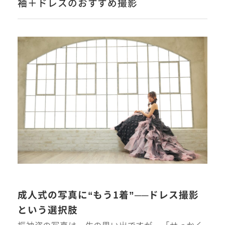
袖＋ドレスのおすすめ撮影
#撮影メニュー
ウエディング
マタニティ
初宮参り/
ベビー&
百日祝い
キッズ
七五三
七五三
お出かけ
成人式の写真に“もう1着”──ドレス撮影
レンタル
という選択肢