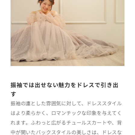
Kid's dress
Wedding
kimono
collection
#サイトマップ
トップページ
振袖では出せない魅力をドレスで引き出
アクセス・スタジオ紹介
す
ホワイトベルについて
よくあるご質問
振袖の凛とした雰囲気に対して、ドレススタイル
撮影メニュー
新着情報
はより柔らかく、ロマンチックな印象を与えてく
撮影の流れ
コラム
れます。ふわっと広がるチュールスカートや、背
キッズ衣裳
中が開いたバックスタイルの美しさは、ドレスな
WEB予約･問合せ