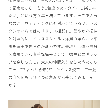
振袖姿の写真は一生の思い出ですが、「せっかく
十歳の祝い/
卒園/入学
十三参り
の記念だから、もう1着違ったスタイルも楽しみ
たい」という方が年々増えています。そこで人気
なのが、ウェディングにも対応しているフォトス
大学/専門
成人式
学校卒業袴
タジオならではの「ドレス撮影」。華やかな振袖
と対照的に、ドレススタイルは洋風の柔らかい印
象を演出できるのが魅力です。普段とは違う自分
記念日
を表現できる貴重な機会として、振袖とのギャッ
プを楽しむ方も。大人の仲間入りをした今だから
こそ、”ちょっと背伸び”したドレス姿で、二十歳
#衣裳メニュー
の自分をもうひとつの角度から残してみません
か？