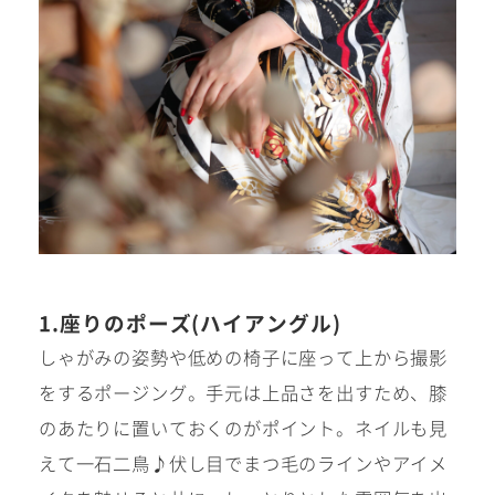
ウェディング衣裳
会社概要
キッズ商品
サイトマップ
成人･卒業記念商品
プライバシーポリシー
ウェディング商品
#sns
フォトウエディング
1.座りのポーズ(ハイアングル)
しゃがみの姿勢や低めの椅子に座って上から撮影
ベビー/キッズ
をするポージング。手元は上品さを出すため、膝
のあたりに置いておくのがポイント。ネイルも見
振袖
えて一石二鳥♪伏し目でまつ毛のラインやアイメ
ホワイトベル豊橋