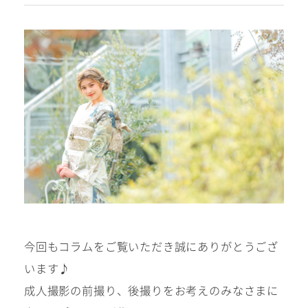
#撮影メニュー
ウエディング
マタニティ
初宮参り/
ベビー&
百日祝い
キッズ
七五三
今回もコラムをご覧いただき誠にありがとうござ
七五三
お出かけ
います♪
レンタル
成人撮影の前撮り、後撮りをお考えのみなさまに