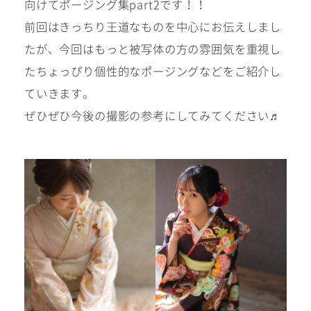
向けてポージング集part2です！！
十歳の祝い/
卒園/入学
十三参り
前回はきっちり王道なものを中心にお伝えしまし
たが、今回はもっと被写体の方の雰囲気を重視し
大学/専門
たちょっぴり個性的なポージングなどをご紹介し
成人式
学校卒業袴
ていきます。
ぜひぜひ今後の撮影の参考にしてみてください♬
記念日
#衣裳メニュー