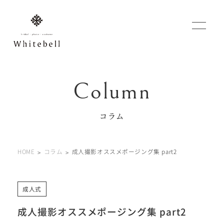
WEBでご予約
マイフォトページ
コラム
#お問い合わせ
HOME
コラム
成人撮影オススメポージング集 part2
0120-760-482
豊橋店
tel.
0120-465-150
浜松店
tel.
成人式
成人撮影オススメポージング集 part2
営業時間 10:00～19:00 水曜日、第2第4火曜日定休