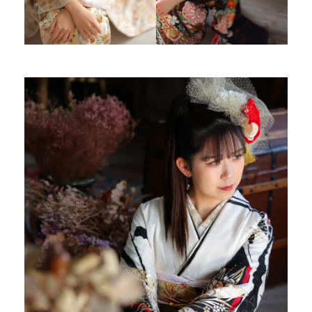
Kid's dress
Wedding
kimono
collection
#サイトマップ
トップページ
アクセス・スタジオ紹介
ホワイトベルについて
よくあるご質問
撮影メニュー
新着情報
撮影の流れ
コラム
キッズ衣裳
WEB予約･問合せ