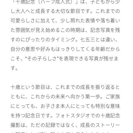
「十歳記念（ハーフ成人式）」は、子どもから少
十歳の祝い/
卒園/入学
十三参り
し大人へと成長する大切な節目です。これまでの
可愛らしさに加えて、少し照れた表情や落ち着い
た雰囲気が見え始めるこの時期は、記念写真を残
大学/専門
成人式
学校卒業袴
すのにぴったりのタイミング。七五三とは違い、
自分の意思や好みもはっきりしてくる年齢だから
こそ、“その子らしさ”を表現できる写真が残せま
記念日
す。
十歳という節目は、これまでの成長を振り返ると
#衣裳メニュー
ともに、これからの未来へ向かう第一歩。ご家族
にとっても、お子さま本人にとっても特別な意味
を持つ記念日です。フォトスタジオでの十歳記念
撮影は、ただの記録ではなく、成長のストーリー