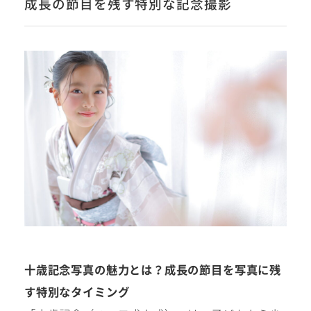
成長の節目を残す特別な記念撮影
#撮影メニュー
ウエディング
マタニティ
初宮参り/
ベビー&
百日祝い
キッズ
七五三
七五三
お出かけ
十歳記念写真の魅力とは？成長の節目を写真に残
レンタル
す特別なタイミング