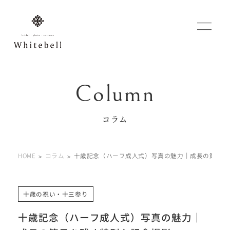
WEBでご予約
マイフォトページ
コラム
#お問い合わせ
HOME
コラム
十歳記念（ハーフ成人式）写真の魅力｜成長の節目を
0120-760-482
豊橋店
tel.
0120-465-150
浜松店
tel.
十歳の祝い・十三参り
十歳記念（ハーフ成人式）写真の魅力｜
営業時間 10:00～19:00 水曜日、第2第4火曜日定休