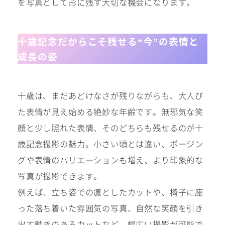
を写真として形に残す大切な機会になります。
十歳記念だからこそ残せる“今”の表情と
Kid's dress
Wedding
成長の姿
kimono
collection
十歳は、まだあどけなさが残りながらも、大人び
#サイトマップ
た表情が見え始める絶妙な年齢です。無邪気な笑
顔と少し照れた表情、そのどちらも残せるのが十
トップページ
歳記念撮影の魅力。小さい頃とは違い、ポージン
アクセス・スタジオ紹介
ホワイトベルについて
グや表情のバリエーションも増え、より印象的な
よくあるご質問
写真が撮影できます。
撮影メニュー
新着情報
例えば、立ち姿での凛としたカットや、椅子に座
撮影の流れ
コラム
った落ち着いた雰囲気の写真、自然な笑顔を引き
キッズ衣裳
WEB予約･問合せ
出す動きのあるカットなど、幅広い撮影が可能で