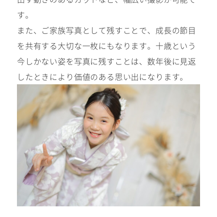
ウェディング衣裳
す。
会社概要
また、ご家族写真として残すことで、成長の節目
キッズ商品
サイトマップ
を共有する大切な一枚にもなります。十歳という
成人･卒業記念商品
プライバシーポリシー
今しかない姿を写真に残すことは、数年後に見返
ウェディング商品
したときにより価値のある思い出になります。
#sns
フォトウエディング
ベビー/キッズ
振袖
ホワイトベル豊橋