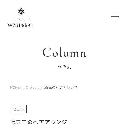
WEBでご予約
マイフォトページ
コラム
#お問い合わせ
HOME
コラム
七五三のヘアアレンジ
0120-760-482
豊橋店
tel.
0120-465-150
浜松店
tel.
七五三
七五三のヘアアレンジ
営業時間 10:00～19:00 水曜日、第2第4火曜日定休