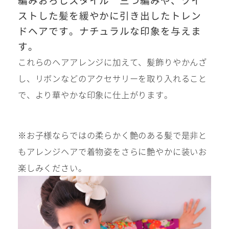
編みおろしスタイル 三つ編みや、ツイ
十歳の祝い/
卒園/入学
ストした髪を緩やかに引き出したトレン
十三参り
ドヘアです。ナチュラルな印象を与えま
す。
大学/専門
成人式
これらのヘアアレンジに加えて、髪飾りやかんざ
学校卒業袴
し、リボンなどのアクセサリーを取り入れること
で、より華やかな印象に仕上がります。
記念日
※お子様ならではの柔らかく艶のある髪で是非と
もアレンジヘアで着物姿をさらに艶やかに装いお
#衣裳メニュー
楽しみください。