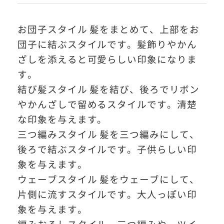
お団子スタイル 髪をまとめて、上部をお
団子に結ぶスタイルです。髪飾りやかん
#撮影メニュー
ざしを添えると可愛らしい印象になりま
す。
結び髪スタイル 髪を結び、後ろでリボン
ウエディング
マタニティ
やかんざしで留めるスタイルです。清楚
な印象を与えます。
三つ編みスタイル 髪を三つ編みにして、
初宮参り/
ベビー&
百日祝い
キッズ
後ろで結ぶスタイルです。子供らしい印
象を与えます。
七五三
ウェーブスタイル 髪をウェーブにして、
七五三
お出かけ
片側に流すスタイルです。大人っぽい印
レンタル
象を与えます。