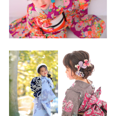
Kid's dress
Wedding
kimono
collection
#サイトマップ
トップページ
アクセス・スタジオ紹介
ホワイトベルについて
よくあるご質問
撮影メニュー
新着情報
撮影の流れ
コラム
キッズ衣裳
WEB予約･問合せ